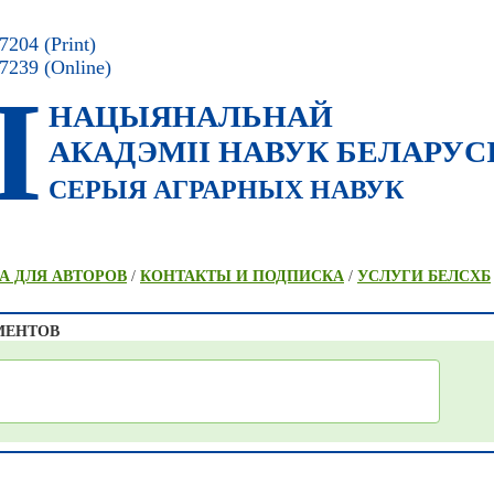
204 (Print)
7239 (Online)
I
НАЦЫЯНАЛЬНАЙ
АКАДЭМII НАВУК БЕЛАРУС
СЕРЫЯ АГРАРНЫХ НАВУК
А ДЛЯ АВТОРОВ
/
КОНТАКТЫ И ПОДПИСКА
/
УСЛУГИ БЕЛСХБ
МЕНТОВ