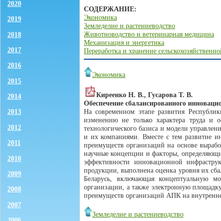
2020
СОДЕРЖАНИЕ:
Экономика
2019
Земледелие и растениеводство
Животноводство и ветеринарная медицина
2018
Механизация и энергетика
2017
Переработка и хранение сельскохозяйственн
2016
Экономика
2015
Киреенко Н. В., Гусарова Т. В.
2014
Обеспечение сбалансированного инноваци
На современном этапе развития Республик
2013
изменению не только характера труда и 
2012
технологического базиса и модели управлен
и их компаниями. Вместе с тем развитие 
2011
преимуществ организаций на основе вырабо
научные концепции и факторы, определяющи
2010
эффективности инновационной инфраструк
продукции, выполнена оценка уровня их сба
2009
Беларусь, включающая концептуальную мо
организации, а также электронную площадку
2008
преимуществ организаций АПК на внутренне
2007
Земледелие и растениеводство
2006