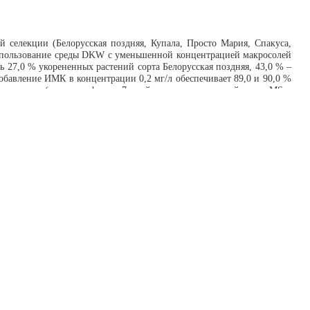
й селекции (Белорусская поздняя, Купала, Просто Мария, Спакуса,
использование среды DKW с уменьшенной концентрацией макросолей
ь 27,0 % укорененных растений сорта Белорусская поздняя, 43,0 % –
добавление ИМК в концентрации 0,2 мг/л обеспечивает 89,0 и 90,0 %
коренения (темновая фаза – 7 дней – на агаризованной среде MS с
 при освещении в течение 6 недель на безгормональной среде того
лучить высокий процент укорененных растений-регенерантов у всех
ильного субстрата торф : агроперлит (1 : 1). Увеличить количество
тений-регенерантов, но и растений, которые не дали корней при
обегов давали корни при посадке в стерильный субстрат. У сортов
то Мария достигал 44,0 %.
Белгородская область)
сти естественных и искусственных радионуклидов в выщелоченных,
о диапазон варьирования в изучаемых почвах удельной активности
предел варьирования удельной активности цезия-137 и стронция-90 в
, мышьяка, кадмия и ртути изменялись в интервалах 23,2–52,5; 7,7–
сть тория-232, а также концентрации кислоторастворимых форм цинка,
лометрическим составом последних. Содержание подвижных форм ТМ
3; кадмий – 0,02–0,08 мг/кг. Превышений ориентировочно допустимых
яйственных растениях удельная активность радионуклидов, а также
овой продукции.