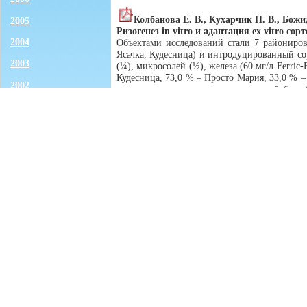
Колбанова Е. В., Кухарчик Н. В., Божи
2005
Ризогенез in vitro и адаптация ex vitro с
2004
Объектами исследований стали 7 райониров
Ясачка, Кудесница) и интродуцированный с
2003
(¼), микросолей (½), железа (60 мг/л Ferri
Кудесница, 73,0 % – Просто Мария, 33,0 % –
2002
соответственно укорененных растений без о
концентрацией макросолей ½ или ¼, микросо
2001
же минерального состава, что и в темновую
сортов. Эффективность адаптации ex vitro р
2000
адаптированных растений сортов груши мо
культивировании на среде, содержащей ИМК.
1999
Талгарская красавица, Кудесница и Белорусск
1998
Лукин С. В., Говоркова С. Б.
1997
Радионуклиды и тяжелые металлы в агроэк
Исследование посвящено оценке уровней со
1996
типичных и обыкновенных черноземах и сел
калия-40 составляет 460–714; тория-232 – 3
1995
почвах не превышал 43,8 и 5,0 Бк/кг соотве
1994
14,2; 3,15–7,13; 0,15–0,41; 0,015–0,035 мг/
мышьяка и кадмия были существенно выше, 
1993
по подтипам черноземов существенно не отли
и предельно допустимых концентраций анали
1992
концентрации ТМ и мышьяка были ниже пред