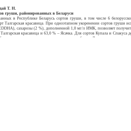
дай Т. Н.
ортов груши, районированных в Беларуси
анных в Республике Беларусь сортов груши, в том числе 6 белорусско
орт Талгарская красавица. При одноэтапном укоренении сортов груши 
c-EDDHA), сахарозы (2 %), дополненной 1,0 мг/л ИМК, позволяет получит
 Талгарская красавица и 63,0 % – Ясачка. Для сортов Купала и Спакуса 
бразования мягкого каллуса у основания побегов. Двухэтапная схема у
лей ½, сахарозы 2 %, ИМК 3 или 5 мг/л и последующее культивирование
 фазу, с добавлением вермикулита или без вермикулита) позволяет по
астений-регенерантов груши составила 92,9–100,0 % при применении стер
жно за счет посадки в субстрат не только укорененных in vitro рас
 У сортов Спакуса, Купала, Ясачка 79,0–88,0 % неукорененных микроп
ая поздняя данный показатель колебался от 18,0 до 25,0 %, у сорта Прос
осистемах Центрального Черноземья России: мониторинг и оценка (
держания тяжелых металлов (ТМ) и мышьяка, а также удельной активно
ьскохозяйственных культурах Белгородской области. Установлено, чт
0,4–59,7; радия-226 – 11,3–28,5 Бк/кг. В 2023–2024 гг. максимальный 
тственно. Концентрации в почвах кислоторастворимых форм цинка, свинца
кг соответственно. В черноземах обыкновенных средняя удельная активно
чем в черноземах выщелоченных, что обусловлено более легким грану
чалось и варьировало в пределах: цинк – 0,23–0,70; свинец – 0,28–0,7
зируемых элементов в почвах не выявлено. В исследованных сельскохоз
ельно допустимых значений, регламентированных для пищевой и корм