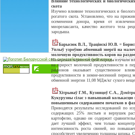
Влияние технологических и биологических
скота
Изучено влияние технологических и биолог
рогатого скота. Установлено, что на прижи
осеменения донора, время от извлечени
миорелаксанта, качество желтого тела ре
зародыша.
Барысюк В.Л., Трацiнскi Ю.В. = Бори
Уплыў узроўню абменнай энергii на мало
молочную продуктивность коров на раздо
© 2012-202
На коровах черно-пестрой породы изучали в
на прирост молочной продуктивности в пер
рационов оказывает существенное вли
продуктивности в зимне-весенний период м
обменной энергии 11,08 МДж/кг сухого веще
Хiтрынаў Г.М., Кузняцоў С.А., Дзмiтры
Кукурузны сiлас з павышанай колькасцю п
повышенным содержанием початков в фазе
Приводятся результаты исследований по из
содержащих 25% листьев и верхушек раст
картофелю, однако он содержит сравнитель
дает лучший эффект, чем только концентр
интенсивность роста свиней, но повышае
способствует увеличению толщины шпика. Ск