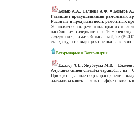
Козыр А.А., Талпека А.Ф. = Козырь А.
Развiццё i прадукцыйнасць рамонтных яра
Развитие и продуктивность ремонтных яро
Установлено, что ремонтные ярки из многоп
пастбищном содержании, к 16-месячному 
содержании, по живой массе на 8,5% (P<0,01
стандарту, и их выращивание оказалось эко
Ветэрынарыя = Ветеринария
Ежалёў А.В., Якубоўскi М.В. = Ежелев
Алуланоз свiней спосабы барацьбы з iм =
Приведены данные по распространению оллул
оллуланоза кошек. Показана эффективность и