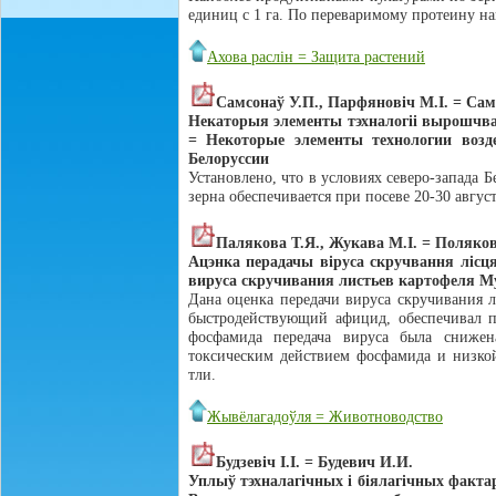
единиц с 1 га. По переваримому протеину н
Ахова раслін = Защита растений
Самсонаў У.П., Парфяновiч М.І. = Са
Некаторыя элементы тэхналогii вырошчван
= Некоторые элементы технологии возд
Белоруссии
Установлено, что в условиях северо-запада
зерна обеспечивается при посеве 20-30 авгус
Палякова Т.Я., Жукава М.І. = Поляков
Ацэнка перадачы вiруса скручвання лiсця
вируса скручивания листьев картофеля Myz
Дана оценка передачи вируса скручивания л
быстродействующий афицид, обеспечивал 
фосфамида передача вируса была снижена
токсическим действием фосфамида и низко
тли.
Жывёлагадоўля = Животноводство
Будзевiч І.І. = Будевич И.И.
Уплыў тэхналагiчных i бiялагiчных факта