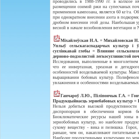
проводились в 1988-1990 гг. в колхозе и
размещении озимой ржи на супесчаных почв
применения кампозана, является 60 кг/га. О
при однократном внесении азота в подкормку
дробном внесении этой дозы. Наибольшая у
весной в начале возобновления вегетации и 
Мiхайлоўская Н.А. = Михайловская Н.
Уплыў сельскагаспадарчых культур і ў
суглiнкавай глебы = Влияние сельскохо
дерново-подзолистой легкосуглинистой по
Исследования, выполненные в многолетнем 
что ее инвертазная, уреазная и дегидрог
особенностей возделываемой культуры. Мак
выращивании бобовых культур. Полифеноло
увлажнения и особенностями возделываемых
Ганчароў Л.Ю., Пiлiпончык Г.А. = Го
Прадукцыйнасць зернебабовых культур = 
Нельзя добиться высокой продуктивност
диспропорция в обеспечении кормов бе
Биоклиматические ресурсы нашей зоны в
зернобобовых культур, но наиболее проду
сухому веществу - вика и пелюшка. Горох,
раньше, чем он, накапливают питательные в
Наиболее продуктивными культурами по зерн