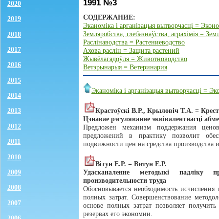
1991 №3
2020
СОДЕРЖАНИЕ:
2019
Эканоміка і арганізацыя вытворчасці = Экон
Земляробства, глебазнаўства, аграхімія = Зе
2018
Раслінаводства = Растениеводство
2017
Ахова раслін = Защита растений
Жывёлагадоўля = Животноводство
2016
Ветэрынарыя = Ветеринария
2015
Эканоміка і арганізацыя вытворчасці = Э
2014
Крастоўскi В.Р., Крыловiч Т.А. = Крес
2013
Цэнавае рэгуляванне эквiвалентнасцi абм
2012
Предложен механизм поддержания ценов
предложений в практику позволит обесп
2011
подвижности цен на средства производства и
2010
Вiтун Е.Р. = Витун Е.Р.
2009
Удасканаленне методыкi падлiку п
производительности труда
2008
Обосновывается необходимость исчисления 
полных затрат. Совершенствование методол
2007
основе полных затрат позволяет получить 
резервах его экономии.
2006