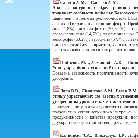
1963
Сапегiн Л.М. = Сапегин Л.М.
Аналiз сiнантропных вiдау травяных з
травяных сообществ пойм рек Белорусско
Выполнен по поймам рек юго-востока БССР 
анализ 68 видов синантропной флоры. Преобла
(по 11,8%), антропофиты (57,3 %); голар
аралокаспийские (14,7%); плюризональные (
мезотрофы (63,2%); терофиты (57,4%); летн
Carici vulpinae Descharnpsieturn, Cariceturn ves
Ценотическая позиция синантроnных видов 
Пiлiпенка М.І., Ламановiч А.К. = Пил
Уплыў арганiчных угнаенняў на прадукцый
Показана зависимость продуктивности кул
удобрений.
Лапа В.В., Лiмантава А.М., Босак В.М.
Уплыў узрастаючых доз азотных угнаення
удобрений на урожай и качество озимой 
Приведены результаты двухлетнего полевого
подзолистых суглинистых почв на урожай и 
продуктивности и качества продукции пол
двухкратной обработки посевов регулятором
Калiкiнскi А.А., Вiльдфлуш І.Р., Ан