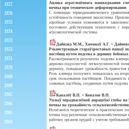
Ацэнка агратэхнiчнага пашкоджання гл
1977
почвы при техническом деформировании
С помощью термодинамического уравнения,
1976
устойчивость поведения экосистемы. Произв
1975
аэробные условия изменяются в зависимос
постоянно действующем техногенезе с пер
1974
агроэкологической системы.
1973
Дайнэка М.М., Хамякоў А.Г. = Дайнек
1972
Рэканструкцыя стараўзроставых пашаў шл
пастбищ путем подсева в дернину бобовых
1971
Рассматриваются результаты подсева клеве
дерново-подзолистой легкосуглинистой почв
1970
дернину, повышает урожайность травостоя в
Роль клевера ползучего повысилась на втор
1969
срок пользования пастбищем. Поедаемость и
злаковых пастбищ, созданных путем подсева 
1968
1967
Кавалёў В.П. = Ковалев В.П.
Уплыў перадпасяўной aпpацoўкi глебы на 
1966
почвы на урожайность сельскохозяйствен
Излагаются теоретические и практические 
1965
почвы под различные сельскохозяйственные 
рабочих органов орудий с учетом требований
1964