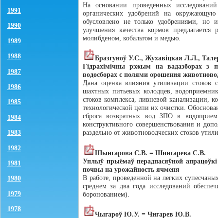
На основании проведенных исследовани
1991
органических удобрений на окружающую 
обусловлено не только удобрениями, но 
1990
улучшения качества кормов предлагается 
молибденом, кобальтом и медью.
1989
1988
Бразгуноў У.С., Жухавiцкая Л.Л., Тале
Гiдрахiмiчны рэжым на вадазборах з 
1987
водосборах с полями орошения животново
Дана оценка влияния утилизации стоков с
1986
шахтных питьевых колодцев, водоприемник
стоков комплекса, ливневой канализации, ко
1985
технологической цепи их очистки. Обоснова
сброса возвратных вод ЗПО в водоприемн
1984
конструктивного совершенствования и доп
1983
раздельно от животноводческих стоков утили
1982
Шынгарова С.В. = Шингарева С.В.
Уплыў прыёмаў перадпасяўной апрацоўкi
1981
почвы на урожайность ячменя
В работе, проведенной на легких супесчаных
1980
среднем за два года исследований обеспеч
1979
боронованием).
1978
Чыгароў Ю.У. = Чигарев Ю.В.