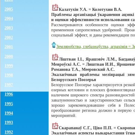
2005
Калатухiн У.А. = Колотухин В.А.
Праблемы арганiзацыi ўкаранення ацэнк
2004
и оценки эффективности использования с
Рассматриваются особенности оценки эфф
2003
применения сапропелевых удобрений. Проа
социальный эффект, и даны рекомендации п
2002
Земляробства, глебазнаўства, аграхімія =
2001
2000
Лiштван І.І., Ярашэвiч Л.М., Багдана
Меяроўскi А.С. = Лиштван И.И., Ярошевич
1999
Романова Т.А., Мееровский А.С.
Экалагiчныя праблемы мелiярацыi зям
1998
Белорусского Поозерья
Белорусское Поозерье характеризуется резк
1997
озерных котловин и плоских флювиогляциа
1996
наличием широкого спектра разновидностей 
завалуненностью и закустаренностью сель
1995
хорошо зарекомендовавшие себя в Поле
преобразование региона должно в первую о
1994
мероприятий.
1993
Скарапанаў С.Г., Цiво П.П. = Скоропан
1992
Экалагiчныя аспекты выкарыстання ўгнае