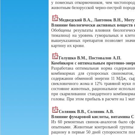
у помесных откормочников, чем чистопород
животным белорусской черно-пестрой породы
Медведский В.А., Лаптенок В.Н., Мот
Влияние биологически активных веществ н
Обобщены результаты влияния биологиче
тималина) на уровень гуморальных и клет
вышеуказанных препаратов позволяет знач
картину их крови.
Голушко В.М., Постовалов А.П.
Комбикорм с оптимальным протеино-энер
Разработана оптимальная норма содержани
комбикормах для супоросных свиноматок
содержании обменной энергии 11 МДж, сыро
свекловичного жома и 12% травяной муки по
состояние животных, рациональное использо
при скармливании стандартного комбикорма С
головы. При этом прибыль в расчете на 1 матк
Соляник В.В., Соляник А.В.
Влияние фумаровой кислоты, витамина С 
Из 60 ремонтных свинок-аналогов было сф
опытными. Животные контрольной группы 
рациону в первые 50 дней супоросности пол