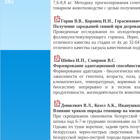
1963
7,6-8,8 кг. Методику прогнозирования соче
товарном животноводстве с целью получения
Горин В.В., Коронец И.Н., Герасимович
Получение зародышей свиней при дозрева
Проведенные исследования по оплодотвор
фолликулостимулирующего гормона, Hepes,
отличного качества на стадии от 4х до 32-
отличного качества сыграла качественная по
Шейко И.П., Смирнов В.С.
Формирование адаптационной способности
Формирование адаптации - биологически не
зависимости от генотипа, возраста, пола,
климатических, температурных, кормовых 
биосистему непрерывно и в тесном вза
продуктивности, жизнедеятельности животн
Денисевич В.Л., Козел А.К., Иванушки
Влияние хряков породы гемпшир на мясно
При скрещивании свиноматок белорусской 
шпика над 6-7-м грудными позвонками на 3 м
Однако их туши короткие, задняя треть полу
белорусских черно-пестрых сверстников. 
белорусской черно-пестрой породы практиче