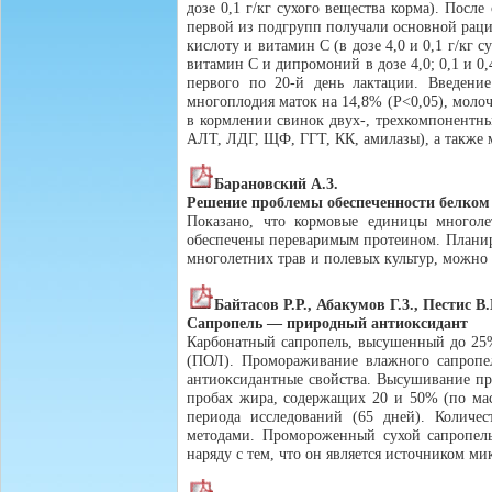
дозе 0,1 г/кг сухого вещества корма). Пос
первой из подгрупп получали основной рац
кислоту и витамин С (в дозе 4,0 и 0,1 г/кг
витамин С и дипромоний в дозе 4,0; 0,1 и 0
первого по 20-й день лактации. Введени
многоплодия маток на 14,8% (Р<0,05), молочн
в кормлении свинок двух-, трехкомпонентн
AЛT, ЛДГ, ЩФ, ГГТ, КК, амилазы), а также м
Барановский А.3.
Решение проблемы обеспеченности белком
Показано, что кормовые единицы многоле
обеспечены переваримым протеином. Планир
многолетних трав и полевых культур, можно
Байтасов Р.Р., Абакумов Г.3., Пестис В.
Сапропель — природный антиоксидант
Карбонатный сапропель, высушенный до 25%
(ПОЛ). Промораживание влажного сапропе
антиоксидантные свойства. Высушивание пр
пробах жира, содержащих 20 и 50% (по масс
периода исследований (65 дней). Количе
методами. Промороженный сухой сапропель
наряду с тем, что он является источником м