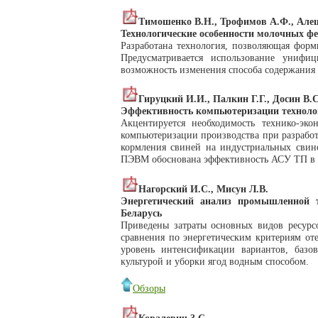
Тимошенко В.Н., Трофимов А.Ф., Алеш
Технологические особенности молочных 
Разработана технология, позволяющая форм
Предусматривается использование унифиц
возможность изменения способа содержания
Гируцкий И.И., Палкин Г.Г., Досин В.С
Эффективность компьютеризации технолог
Акцентируется необходимость технико-эко
компьютеризации производства при разрабо
кормления свиней на индустриальных свино
ПЭВМ обоснована эффективность АСУ ТП в 
Нагорский И.С., Мисун Л.В.
Энергетический анализ промышленной 
Беларусь
Приведены затраты основных видов ресурс
сравнения по энергетическим критериям от
уровень интенсификации вариантов, базов
культурой и уборки ягод водным способом.
Обзоры
Ковалевич 3.С.