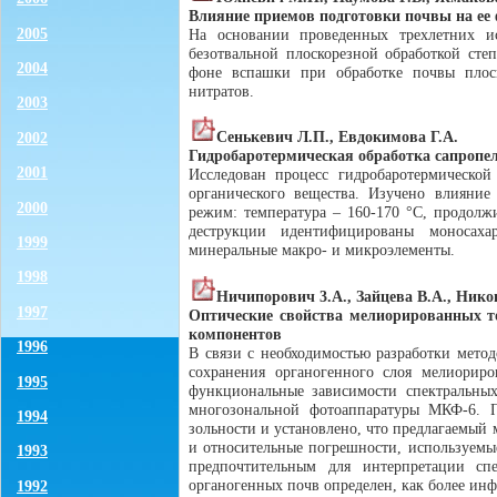
Влияние приемов подготовки почвы на ее 
2005
На основании проведенных трехлетних ис
безотвальной плоскорезной обработкой сте
2004
фоне вспашки при обработке почвы плоск
нитратов.
2003
Сенькевич Л.П., Евдокимова Г.А.
2002
Гидробаротермическая обработка сапропе
2001
Исследован процесс гидробаротермической
органического вещества. Изучено влияние
2000
режим: температура – 160-170 °С, продолжи
деструкции идентифицированы моносаха
1999
минеральные макро- и микроэлементы.
1998
Ничипорович 3.А., Зайцева В.А., Нико
1997
Оптические свойства мелиорированных 
компонентов
1996
В связи с необходимостью разработки метод
сохранения органогенного слоя мелиориро
1995
функциональные зависимости спектральных
многозональной фотоаппаратуры МКФ-6. Пр
1994
зольности и установлено, что предлагаемый
и относительные погрешности, используемые
1993
предпочтительным для интерпретации сп
органогенных почв определен, как более ин
1992