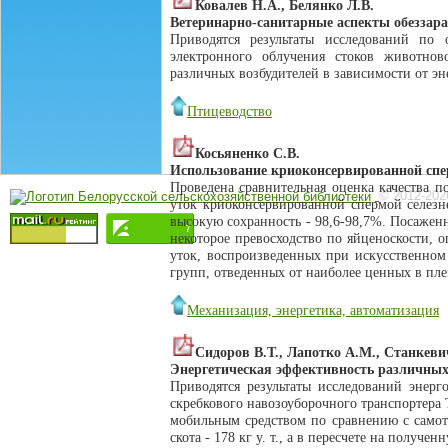
Ковалев Н.А., Белянко Л.В.
Ветеринарно-санитарные аспекты обеззар
Приводятся результаты исследований по
электронного облучения стоков животно
различных возбудителей в зависимости от эн
Птицеводство
Косьяненко С.В.
Использование криоконсервированной спе
Проведена сравнительная оценка качества п
© 2012-202
уток криоконсервированной спермой селезн
высокую сохранность - 98,6-98,7%. Посажен
некоторое превосходство по яйценоскости, 
уток, воспроизведенных при искусственном
групп, отведенных от наиболее ценных в пл
Механизация, энергетика, автоматизация
Сидоров В.Т., Лапотко А.М., Станкеви
Энергетическая эффективность различных 
Приводятся результаты исследований энерг
скребкового навозоуборочного транспортера 
мобильным средством по сравнению с самот
скота - 178 кг у. т., а в пересчете на полученн