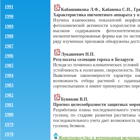
1991
Кабашникова Л.Ф., Кабанова С.Н., Гри
Характеристика пигментного аппарата у 
1990
Изучена взаимосвязь показателей морфо
фотохимической активности хлоропластов и
1989
высоким содержанием фотосинтетиче
низкопигментированные формы как по экстен
1988
ряду изученных признаков обнаружены дост
1987
Лукашевич Н.П.
1986
Результаты селекции гороха в Беларуси
Исходя из почвенно-климатических условий 
1985
устойчивость к полеганию, скороспелость. 
1984
Выявленные закономерности характера н
возможность отбора растений с заданны
1983
сортоиспытании и имеют преимущество пере
1982
Бунякин В.П.
Прогноз целесообразности защитных меро
1981
Разработаны планы последовательного уче
1980
гусениц по стадиям развития рассчитаны 
последовательного учета дает возможность 
1979
гусениц белянок.
1978
Животноводство и ветеринарная медицин