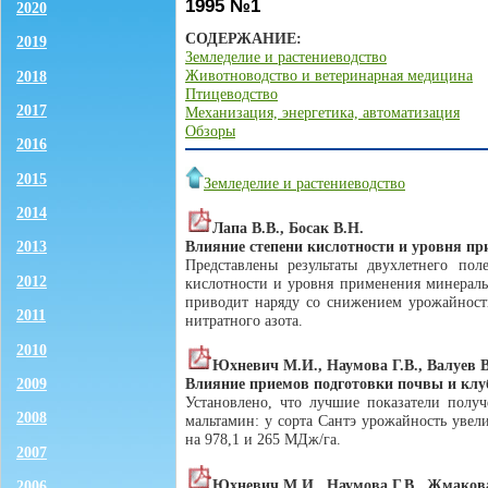
1995 №1
2020
СОДЕРЖАНИЕ:
2019
Земледелие и растениеводство
Животноводство и ветеринарная медицина
2018
Птицеводство
2017
Механизация, энергетика, автоматизация
Обзоры
2016
2015
Земледелие и растениеводство
2014
Лапа В.В., Босак В.Н.
Влияние степени кислотности и уровня п
2013
Представлены результаты двухлетнего по
2012
кислотности и уровня применения минераль
приводит наряду со снижением урожайност
2011
нитратного азота.
2010
Юхневич М.И., Наумова Г.В., Валуев В
2009
Влияние приемов подготовки почвы и клуб
Установлено, что лучшие показатели получ
2008
мальтамин: у сорта Сантэ урожайность увели
на 978,1 и 265 МДж/га.
2007
Юхневич М.И., Наумова Г.В., Жмакова
2006