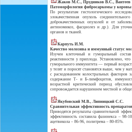
Жаков М.С., Прудников В.С., Вантеев 
Патоморфология фибросаркомы у коровы
По результатам гистологического исслед
злокачественная опухоль соединительног
доброкачественных опухолей и от заболев
антиномикоз, фасциолез и др.). Для уточн
органов и тканей.
Карпуть И.М.
Качество молозива и иммунный статус мо
Изучен клеточный и гуморальный соста
реактивности у приплода. Установлено, чт
гуморального иммунитета — первый возраст
у телят и поросят становятся выше, чем у ма
с расходованием колостральных факторов 
содержание Т- и Б-лимфоцитов, иммуногл
возрастной критический период обуслов
сопровождается нарушением местной и обще
Якубовский М.В., Липницкий С.С.
Сравнительная эффективность препаратов
Приводятся результаты сравнительной эффек
эффективность составила фазинекса – 98-10
ацетвикола – 86-96, политрема – 80-85%.