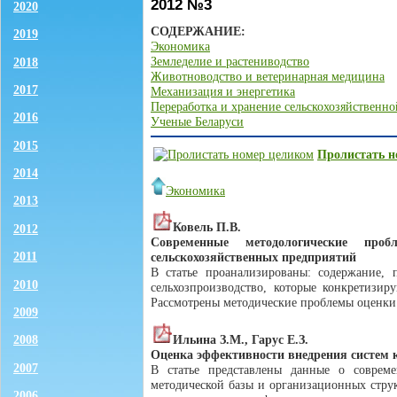
2012 №3
2020
СОДЕРЖАНИЕ:
2019
Экономика
Земледелие и растениводство
2018
Животноводство и ветеринарная медицина
2017
Механизация и энергетика
Переработка и хранение сельскохозяйственн
2016
Ученые Беларуси
2015
Пролистать н
2014
Экономика
2013
Ковель П.В.
2012
Современные методологические про
2011
сельскохозяйственных предприятий
В статье проанализированы: содержание,
2010
сельхозпроизводство, которые конкретизир
Рассмотрены методические проблемы оценки
2009
Ильина З.М., Гарус Е.З.
2008
Оценка эффективности внедрения систем к
2007
В статье представлены данные о соврем
методической базы и организационных стру
2006