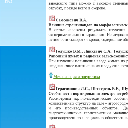
1963
заводского типа можно с высокой степенью
отрубах, прежде всего в окороке.
Самсонович В.А.
Влияние стронгилоидов на морфологический
В статье изложены результаты изучения
экспериментального заражения. Исследован
активности сыворотки крови, содержание об
Голушко В.М., Линкевич С.А., Голушко
Рапсовый жмых в рационах сельскохозяй
При изучении повышения ввода жмыха из ра
неодназначное влияние на их продуктивность
Механизация и энергетика
Герасимович Л.С., Шестерень В.Е., Шу
Особенности нормирования электропотреб
Рассмотрены научно-методические особен
хозяйственных структур на селе – агрогород
и его производственных объектов. Да
энерготехнические характеристики молочн
производственных и социально-общественных