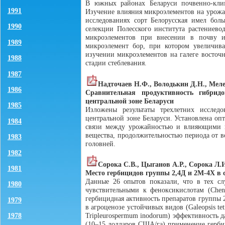
В южных районах Беларуси почвенно-клим
1991
Изучение влияния микроэлементов на урожай
исследованиях сорт Белорусская имел бол
1990
селекции Полесского института растениево
микроэлементов при внесении в почву 
1989
микроэлемент бор, при котором увеличива
изучении микроэлементов на галеге восточ
1988
стадии стеблевания.
1987
Надточаев Н.Ф., Володькин Д.Н., Мел
1986
Сравнительная продуктивность гибри
центральной зоне Беларуси
1985
Изложены результаты трехлетних исслед
центральной зоне Беларуси. Установлена оп
1984
связи между урожайностью и влияющими на
вещества, продолжительностью периода от в
1983
головней.
1982
Сорока С.В., Цыганов А.Р., Сорока Л.
1981
Место гербицидов группы 2,4Д и 2М-4Х в 
Данные 26 опытов показали, что в тех сл
1980
чувствительными к феноксикислотам (Chenopo
гербицидная активность препаратов группы 
1979
в агроценозе устойчивых видов (Galeopsis tetrah
Tripleurospermum inodorum) эффективность 
1978
(10–15 долларов США/га) применение герби