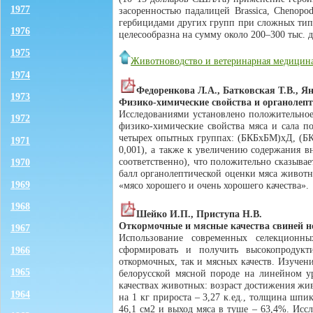
1977
засоренностью падалицей Brassica, Chenopodi
гербицидами других групп при сложных типа
1976
целесообразна на сумму около 200–300 тыс. 
1975
Животноводство и ветеринарная медицин
1974
Федоренкова Л.А., Батковская Т.В., Я
1973
Физико-химические свойства и органолепт
Исследованиями установлено положительное
1972
физико-химические свойства мяса и сала п
четырех опытных группах: (БКБxБМ)xД, (БК
1971
0,001), а также к увеличению содержания в
соответственно), что положительно сказывае
1970
балл органолептической оценки мяса животн
1969
«мясо хорошего и очень хорошего качества».
1968
Шейко И.П., Приступа Н.В.
Откормочные и мясные качества свиней но
1967
Использование современных селекционны
сформировать и получить высокопродукт
1966
откормочных, так и мясных качеств. Изучен
1965
белорусской мясной породе на линейном ур
качествах животных: возраст достижения живо
1964
на 1 кг прироста – 3,27 к.ед., толщина шпи
46,1 см2 и выход мяса в туше – 63,4%. Исс