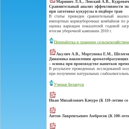
Маринич Л.А., Ленский А.В., Кудревич
Сравнительный анализ эффективности эк
при заготовке кукурузы и подборе трав
В статье приведен сравнительный анали
импортных кормоуборочных комбайнов по ре
оценка вариации показателей годовой загр
итогам уборочной кампании 2010 г.
Переработка и хранение сельскохозяйств
Акулич А.В., Моргунова Е.М., Шелего
Динамика накопления ароматобразующих 
– основа при производстве напитков прем
В результате проведенных исследований по
при получении натуральных слабоалкогольны
Ученые Беларуси
Иван Михайлович Качуро (К 110-летию со
Антон Лаврентьевич Амбросов (К 100-лети