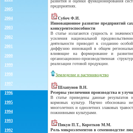
развития и оценки функционирования сист
предприятиях.
2005
2004
Субоч Ф.И.
Инновационное развитие предприятий са
2003
конкурентоспособности
В статье излагаются сущность и значимос
2002
усиления национальной продовольствен
деятельности приводит к созданию особо
2001
диффузию инноваций в общем региональном
влияющие на формирование и развитие
2000
организационно-производственная структу
реализации готовой продукции.
1999
1998
Земледелие и растениводство
1997
Шлапунов В.Н.
Резервы увеличения производства и улуч
1996
В статье приведены данные результатов 
1995
кормовых культур. Научно обоснована н
многолетних и однолетних злаковых травос
1994
пожнивными культурами.
1993
Пикун П.Т., Коротков М.М.
Роль микроэлементов в семеноводстве люц
1992