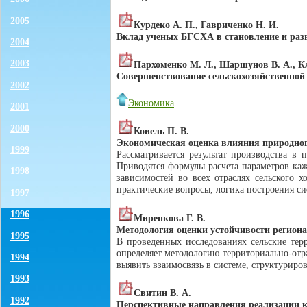
2005
Курдеко А. П., Гавриченко Н. И.
Вклад ученых БГСХА в становление и разв
2004
2003
Пархоменко М. Л., Шаршунов В. А., К
Совершенствование сельскохозяйственно
2002
Экономика
2001
2000
Ковель П. В.
Экономическая оценка влияния природного
1999
Рассматривается результат производства в
Приводятся формулы расчета параметров каж
1998
зависимостей во всех отраслях сельского 
практические вопросы, логика построения с
1997
1996
Миренкова Г. В.
Методология оценки устойчивости региона
1995
В проведенных исследованиях сельские тер
определяет методологию территориально-отр
1994
выявить взаимосвязь в системе, структуриро
1993
Свитин В. А.
1992
Перспективные направления реализации 