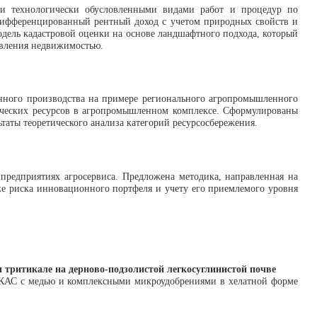
 и технологически обусловленными видами работ и процедур по
 дифференцированный рентный доход с учетом природных свойств и
модель кадастровой оценки на основе ландшафтного подхода, который
авления недвижимостью.
енного производства на примере регионального агропромышленного
ических ресурсов в агропромышленном комплексе. Сформулированы
таты теоретического анализа категорий ресурсосбережения.
редприятиях агросервиса. Предложена методика, направленная на
ке риска инновационного портфеля и учету его приемлемого уровня
ритикале на дерново-подзолистой легкосуглинистой почве
 КАС с медью и комплексными микроудобрениями в хелатной форме