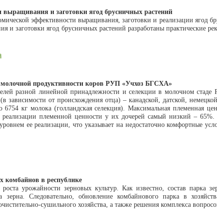
 выращивания и заготовки ягод брусничных растений
мической эффективности выращивания, заготовки и реализации ягод бру
ия и заготовки ягод брусничных растений разработаны практические ре
а
 молочной продуктивности коров РУП «Учхоз БГСХА»
телей разной линейной принадлежности и селекции в молочном стаде 
в зависимости от происхождения отца) – канадской, датской, немецкой
до 6754 кг молока (голландская селекция). Максимальная племенная ц
нь реализации племенной ценности у их дочерей самый низкий – 65%. 
ровнем ее реализации, что указывает на недостаточно комфортные усл
х комбайнов в республике
роста урожайности зерновых культур. Как известно, состав парка зе
а зерна. Следовательно, обновление комбайнового парка в хозяйст
чистительно-сушильного хозяйства, а также решения комплекса вопросов