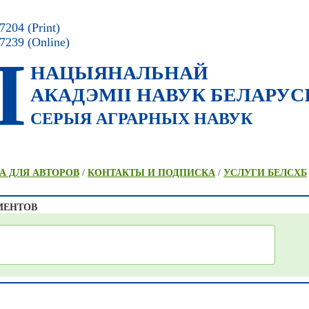
204 (Print)
7239 (Online)
I
НАЦЫЯНАЛЬНАЙ
АКАДЭМII НАВУК БЕЛАРУС
СЕРЫЯ АГРАРНЫХ НАВУК
А ДЛЯ АВТОРОВ
/
КОНТАКТЫ И ПОДПИСКА
/
УСЛУГИ БЕЛСХБ
МЕНТОВ