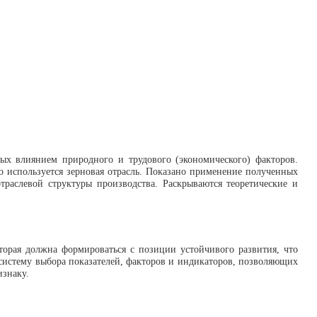
нных влиянием природного и трудового (экономического) факторов.
го используется зерновая отрасль. Показано применение полученных
отраслевой структуры производства. Раскрываются теоретические и
оторая должна формироваться с позиции устойчивого развития, что
систему выбора показателей, факторов и индикаторов, позволяющих
изнаку.