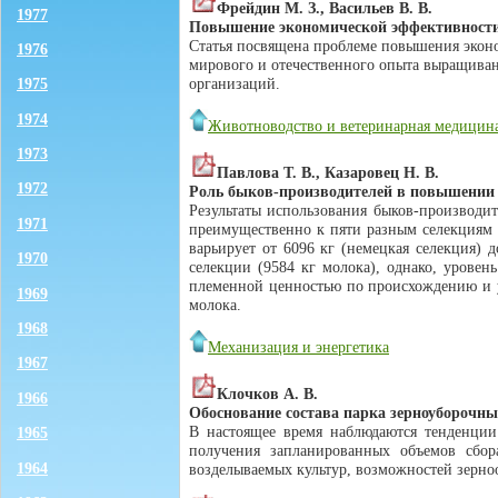
Фрейдин М. З., Васильев В. В.
1977
Повышение экономической эффективности
Статья посвящена проблеме повышения эконо
1976
мирового и отечественного опыта выращиван
организаций.
1975
1974
Животноводство и ветеринарная медицин
1973
Павлова Т. В., Казаровец Н. В.
1972
Роль быков-производителей в повышении
Результаты использования быков-производи
1971
преимущественно к пяти разным селекциям (
варьирует от 6096 кг (немецкая селекция) 
1970
селекции (9584 кг молока), однако, урове
племенной ценностью по происхождению и у
1969
молока.
1968
Механизация и энергетика
1967
Клочков А. В.
1966
Обоснование состава парка зерноуборочны
В настоящее время наблюдаются тенденции 
1965
получения запланированных объемов сбор
1964
возделываемых культур, возможностей зерноо