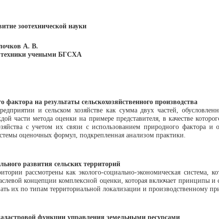
итие зоотехнической науки
лочков А. В.
й техники учеными БГСХА
 фактора на результаты сельскохозяйственного производства
 предприятии и сельском хозяйстве как сумма двух частей, обусловле
дой части метода оценки на примере представителя, в качестве которо
хозяйства с учетом их связи с использованием природного фактора и 
истемы оценочных формул, подкрепленная анализом практики.
льного развития сельских территорий
ритории рассмотрены как эколого-социально-экономическая система, к
аслевой концепции комплексной оценки, которая включает принципы и 
вать их по типам территориальной локализации и производственному пр
кадастровой функции управления земельными ресурсами