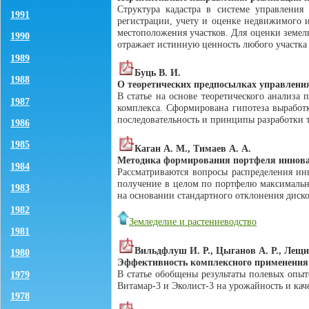
Структура кадастра в системе управлени
1991
регистрации, учету и оценке недвижимого 
местоположения участков. Для оценки земель
1990
отражает истинную ценность любого участк
1989
Буць В. И.
1988
О теоретических предпосылках управлени
В статье на основе теоретического анализ
1987
комплекса. Сформирована гипотеза вырабо
последовательность и принципы разработки т
1986
1985
Каган А. М., Тимаев А. А.
Методика формирования портфеля иннова
1984
Рассматриваются вопросы распределения ин
получение в целом по портфелю максимальн
1983
на основании стандартного отклонения диско
1982
Земледелие и растениеводство
1981
Вильдфлуш И. Р., Цыганов А. Р., Лещ
1980
Эффективность комплексного применения 
В статье обобщены результаты полевых опы
1979
Витамар-3 и Эколист-3 на урожайность и кач
1978