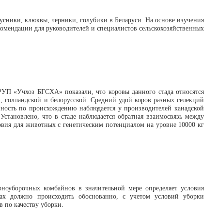
сники, клюквы, черники, голубики в Беларуси. На основе изучения
комендации для руководителей и специалистов сельскохозяйственных
РУП «Учхоз БГСХА» показали, что коровы данного стада относятся
, голландской и белорусской. Средний удой коров разных селекций
енность по происхождению наблюдается у производителей канадской
Установлено, что в стаде наблюдается обратная взаимосвязь между
овия для животных с генетическим потенциалом на уровне 10000 кг
рноуборочных комбайнов в значительной мере определяет условия
вах должно происходить обоснованно, с учетом условий уборки
 по качеству уборки.