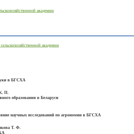
ельскохозяйственной академии
 сельскохозяйственной академии
ауки в БГСХА
К. П.
вного образования в Беларуси
тояние научных исследований по агрономии в БГСХА
икова Т. Ф.
СХА