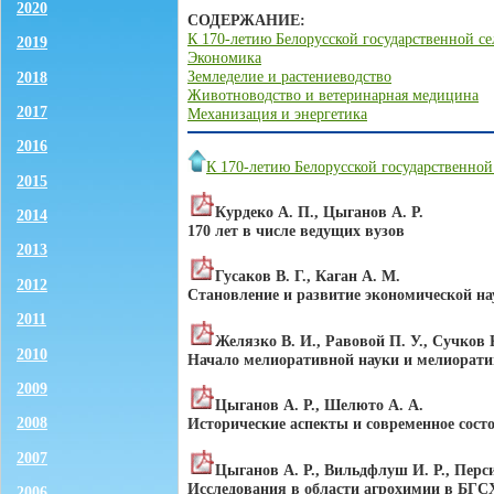
2020
СОДЕРЖАНИЕ:
К 170-летию Белорусской государственной с
2019
Экономика
Земледелие и растениеводство
2018
Животноводство и ветеринарная медицина
2017
Механизация и энергетика
2016
К 170-летию Белорусской государственной
2015
Курдеко А. П., Цыганов А. Р.
2014
170 лет в числе ведущих вузов
2013
Гусаков В. Г., Каган А. М.
2012
Становление и развитие экономической н
2011
Желязко В. И., Равовой П. У., Сучков 
2010
Начало мелиоративной науки и мелиорати
2009
Цыганов А. Р., Шелюто А. А.
2008
Исторические аспекты и современное сос
2007
Цыганов А. Р., Вильдфлуш И. Р., Перс
Исследования в области агрохимии в БГ
2006