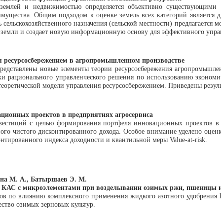
я землей и недвижимостью определяется объективно существующими
имущества. Общим подходом к оценке земель всех категорий является
 сельскохозяйственного назначения (сельской местности) предлагается 
а земли и создает новую информационную основу для эффективного упр
я ресурсосбережением в агропромышленном производстве
а представлены новые элементы теории ресурсосбережения агропромышл
тки рационального управленческого решения по использованию эконом
еоретической модели управления ресурсосбережением. Приведены резуль
ционных проектов в предприятиях агросервиса
вестиций с целью формирования портфеля инновационных проектов в п
ого чистого дисконтированного дохода. Особое внимание уделено оцен
нтированного индекса доходности и квантильной меры Value-at-risk.
ина М. А., Батыршаев Э. М.
КАС с микроэлементами при возделывании озимых ржи, пшеницы и т
тов по влиянию комплексного применения жидкого азотного удобрения
ество озимых зерновых культур.