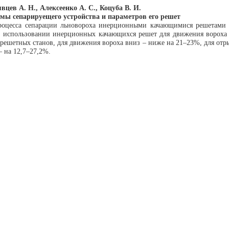
вцев А. Н., Алексеенко А. С., Коцуба В. И.
мы сепарируещего устройства и параметров его решет
 процесса сепарации льновороха инерционными качающимися решетам
и использовании инерционных качающихся решет для движения вороха 
решетных станов, для движения вороха вниз – ниже на 21–23%, для отры
– на 12,7–27,2%.