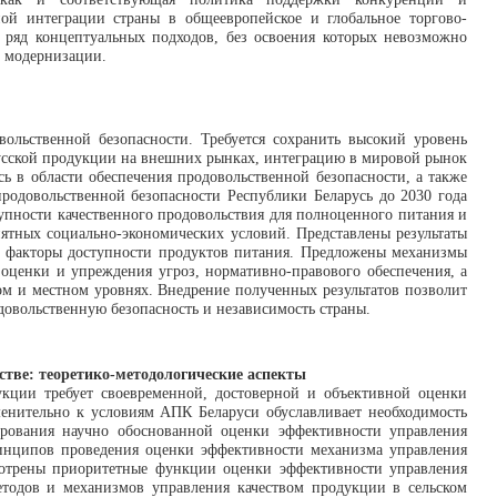
ой интеграции страны в общеевропейское и глобальное торгово-
 ряд концептуальных подходов, без освоения которых невозможно
й модернизации.
ольственной безопасности. Требуется сохранить высокий уровень
орусской продукции на внешних рынках, интеграцию в мировой рынок
сь в области обеспечения продовольственной безопасности, а также
одовольственной безопасности Республики Беларусь до 2030 года
упности качественного продовольствия для полноценного питания и
иятных социально-экономических условий. Представлены результаты
и факторы доступности продуктов питания. Предложены механизмы
 оценки и упреждения угроз, нормативно-правового обеспечения, а
м и местном уровнях. Внедрение полученных результатов позволит
овольственную безопасность и независимость страны.
тве: теоретико-методологические аспекты
кции требует своевременной, достоверной и объективной оценки
енительно к условиям АПК Беларуси обуславливает необходимость
ирования научно обоснованной оценки эффективности управления
принципов проведения оценки эффективности механизма управления
смотрены приоритетные функции оценки эффективности управления
тодов и механизмов управления качеством продукции в сельском