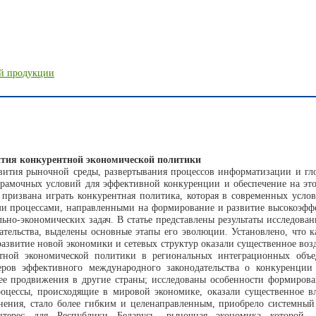
ой продукции
тия конкурентной экономической политики
вития рыночной среды, развертывания процессов информатизации и гл
 рамочных условий для эффективной конкуренции и обеспечение на это
призвана играть конкурентная политика, которая в современных усло
ми процессами, направленными на формирование и развитие высокоэфф
ьно-экономических задач. В статье представлены результаты исследов
ательства, выделены основные этапы его эволюции. Установлено, что 
азвитие новой экономики и сетевых структур оказали существенное во
нтной экономической политики в региональных интеграционных об
ов эффективного международного законодательства о конкуренции 
ее продвижения в другие страны; исследованы особенности формиров
роцессы, происходящие в мировой экономике, оказали существенное вл
нения, стало более гибким и целенаправленным, приобрело системный
нтерес для Республики Беларусь, рыночная экономика которой