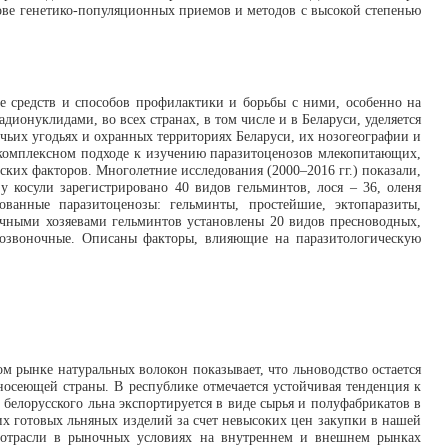
ове генетико-популяционных приемов и методов с высокой степенью
 средств и способов профилактики и борьбы с ними, особенно на
онуклидами, во всех странах, в том числе и в Беларуси, уделяется
чьих угодьях и охранных территориях Беларуси, их нозогеографии и
а комплексном подходе к изучению паразитоценозов млекопитающих,
ских факторов. Многолетние исследования (2000–2016 гг.) показали,
 косули зарегистрировано 40 видов гельминтов, лося – 36, оленя
ванные паразитоценозы: гельминты, простейшие, эктопаразиты,
ными хозяевами гельминтов установлены 20 видов пресноводных,
позвоночные. Описаны факторы, влияющие на паразитологическую
м рынке натуральных волокон показывает, что льноводство остается
ьносеющей страны. В республике отмечается устойчивая тенденция к
белорусского льна экспортируется в виде сырья и полуфабрикатов в
х готовых льняных изделий за счет невысоких цен закупки в нашей
й отрасли в рыночных условиях на внутреннем и внешнем рынках