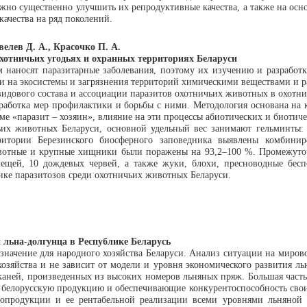
жно существенно улучшить их репродуктивные качества, а также на осн
качества на ряд поколений.
елев Д. А., Красочко П. А.
хотничьих угодьях и охранных территориях Беларуси
аносят паразитарные заболевания, поэтому их изучению и разработке
на экосистемы и загрязнения территорий химическими веществами и ради
видового состава и ассоциации паразитов охотничьих животных в охотни
азработка мер профилактики и борьбы с ними. Методология основана н
е «паразит – хозяин», влияние на эти процессы абиотических и биотиче
их животных Беларуси, основной удельный вес занимают гельминты: у
ритории Березинского биосферного заповедника выявлены комбиниро
вотные и крупные хищники были поражены на 93,2–100 %. Промежуточ
лещей, 10 дождевых червей, а также жуки, блохи, пресноводные бес
ке паразитозов среди охотничьих животных Беларуси.
льна-долгунца в Республике Беларусь
значение для народного хозяйства Беларуси. Анализ ситуации на мирово
хозяйства и не зависит от модели и уровня экономического развития л
аней, произведенных из высоких номеров льняных пряж. Большая часть 
 белорусскую продукцию и обеспечивающие конкурентоспособность свои
ьнопродукции и ее рентабельной реализации всеми уровнями льняно