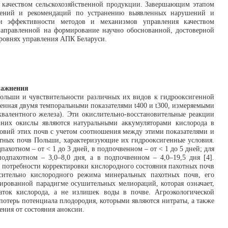
 качеством сельскохозяйственной продукции. Завершающим этапом
ложений и рекомендаций по устранению выявленных нарушений и
нки эффективности методов и механизмов управления качеством
направленной на формирование научно обоснованной, достоверной
уровнях управления АПК Беларуси.
лажнения
Польши и чувствительности различных их видов к гидрооксигенной
женная двумя темпоральными показателями t400 и t300, измеряемыми
валентного железа). Эти окислительно-восстановительные реакции
 них окислы являются натуральными аккумуляторами кислорода в
овий этих почв с учетом соотношения между этими показателями и
отных почв Польши, характеризующие их гидрооксигенные условия.
пахотном – от < 1 до 3 дней, в подпочвенном – от < 1 до 5 дней; для
подпахотном – 3,0–8,0 дня, а в подпочвенном – 4,0–19,5 дня [4].
 потребности корректировки кислородного состояния пахотных почв
ительно кислородного режима минеральных пахотных почв, его
цированной парадигме осушительных мелиораций, которая означает,
аток кислорода, а не излишек воды в почве. Агроэкологической
отерь потенциала плодородия, которыми являются нитраты, а также
ения от состояния аноксии.