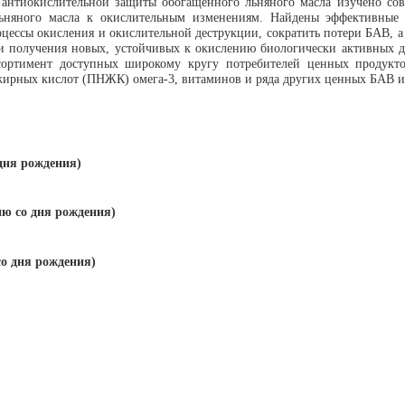
я антиокислительной защиты обогащенного льняного масла изучено со
льняного масла к окислительным изменениям. Найдены эффективные 
ессы окисления и окислительной деструкции, сократить потери БАВ, а 
и получения новых, устойчивых к окислению биологически активных д
сортимент доступных широкому кругу потребителей ценных продуктов
рных кислот (ПНЖК) омега-3, витаминов и ряда других ценных БАВ и б
дня рождения)
ю со дня рождения)
о дня рождения)