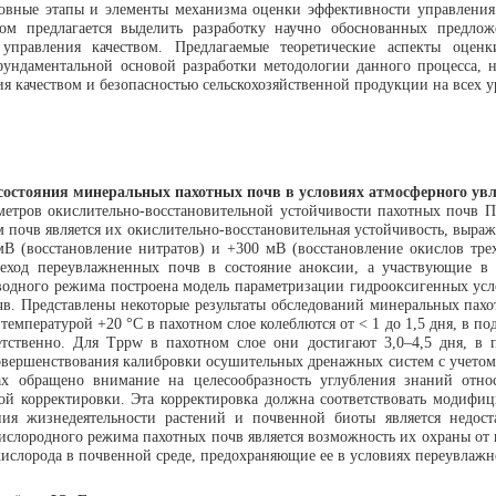
новные этапы и элементы механизма оценки эффективности управления
вом предлагается выделить разработку научно обоснованных пред
 управления качеством. Предлагаемые теоретические аспекты оце
фундаментальной основой разработки методологии данного процесса, 
я качеством и безопасностью сельскохозяйственной продукции на всех 
 состояния минеральных пахотных почв в условиях атмосферного ув
аметров окислительно-восстановительной устойчивости пахотных почв 
м почв является их окислительно-восстановительная устойчивость, выра
В (восстановление нитратов) и +300 мВ (восстановление окислов трех
еход переувлажненных почв в состояние аноксии, а участвующие в
водного режима построена модель параметризации гидрооксигенных усл
в. Представлены некоторые результаты обследований минеральных пах
температурой +20 °С в пахотном слое колеблются от < 1 до 1,5 дня, в под
тветственно. Для Tppw в пахотном слое они достигают 3,0–4,5 дня, в 
овершенствования калибровки осушительных дренажных систем с учетом
обращено внимание на целесообразность углубления знаний относ
ной корректировки. Эта корректировка должна соответствовать модифи
ия жизнедеятельности растений и почвенной биоты является недост
слородного режима пахотных почв является возможность их охраны от п
ислорода в почвенной среде, предохраняющие ее в условиях переувлажн