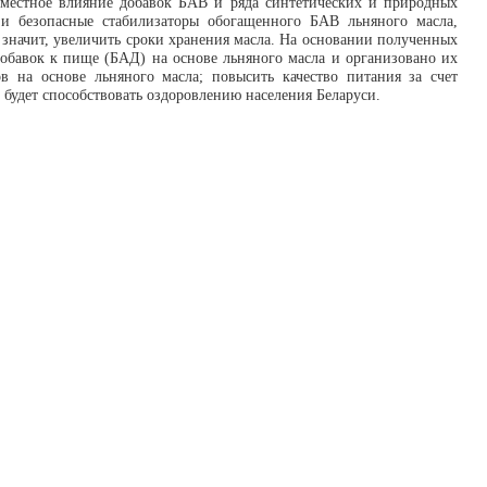
вместное влияние добавок БАВ и ряда синтетических и природных
и безопасные стабилизаторы обогащенного БАВ льняного масла,
значит, увеличить сроки хранения масла. На основании полученных
обавок к пище (БАД) на основе льняного масла и организовано их
 на основе льняного масла; повысить качество питания за счет
удет способствовать оздоровлению населения Беларуси.