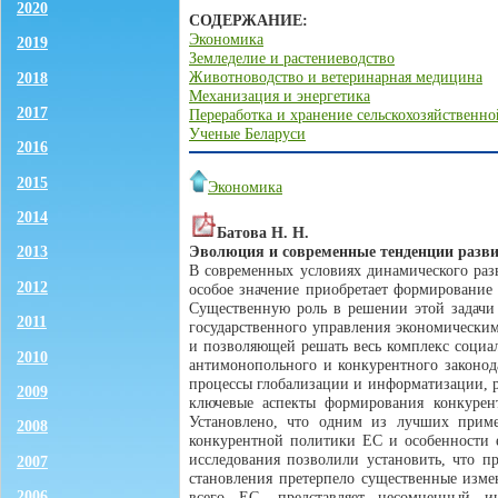
2020
СОДЕРЖАНИЕ:
Экономика
2019
Земледелие и растениеводство
Животноводство и ветеринарная медицина
2018
Механизация и энергетика
2017
Переработка и хранение сельскохозяйственн
Ученые Беларуси
2016
2015
Экономика
2014
Батова Н. Н.
Эволюция и современные тенденции разви
2013
В современных условиях динамического раз
2012
особое значение приобретает формирование
Существенную роль в решении этой задачи 
2011
государственного управления экономически
и позволяющей решать весь комплекс социал
2010
антимонопольного и конкурентного законод
процессы глобализации и информатизации, р
2009
ключевые аспекты формирования конкуре
Установлено, что одним из лучших пример
2008
конкурентной политики ЕС и особенности 
исследования позволили установить, что п
2007
становления претерпело существенные изме
2006
всего ЕС, представляет несомненный и