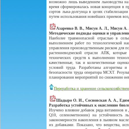
возможно лишь выведением льноводства на 
время сформировалась новая концепция в пр
сортов льна-долгунца в целях стабилизации
путем использования новейших приемов воз
Азаренко В. В., Мисун А. Л., Мисун А. 
Методические подходы оценки и управлен
Наиболее травмоопасной отраслью в сельс
выполнением работ по технологической нас
управления производственным риском для по
растениеводческой отрасли АПК, которые
технических средств к выполнению технол
качественные, так и количественные оценк
условий труда. Разработаны алгоритмы и 
безопасности труда оператора МСХТ. Резуль
планирования мероприятий по снижению неп
Переработка и хранение сельскохозяйств
Шадыро О. И., Сосновская А. А., Едим
Разработка устойчивых к окислению биоло
Изучено влияние добавок ряда витаминов и д
Q10, селенометионин) на устойчивость л
закономерности накопления в льняном масле
их добавками. Показано, что вещества, ис