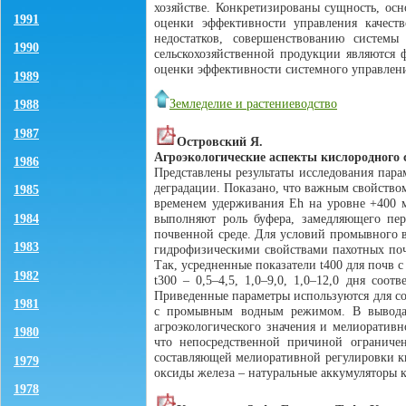
хозяйстве. Конкретизированы сущность, ос
1991
оценки эффективности управления качест
недостатков, совершенствованию системы
1990
сельскохозяйственной продукции являются 
оценки эффективности системного управлени
1989
Земледелие и растениеводство
1988
1987
Островский Я.
Агроэкологические аспекты кислородного
1986
Представлены результаты исследования пар
деградации. Показано, что важным свойство
1985
временем удерживания Eh на уровне +400 м
выполняют роль буфера, замедляющего пер
1984
почвенной среде. Для условий промывного 
1983
гидрофизическими свойствами пахотных поч
Так, усредненные показатели t400 для почв с 
1982
t300 – 0,5–4,5, 1,0–9,0, 1,0–12,0 дня соо
Приведенные параметры используются для с
1981
с промывным водным режимом. В выводах 
агроэкологического значения и мелиоратив
1980
что непосредственной причиной ограничен
составляющей мелиоративной регулировки ки
1979
оксиды железа – натуральные аккумуляторы к
1978