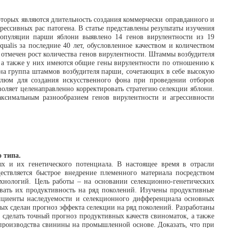
оторых являются длительность создания коммерчески оправданного и
рессивных рас патогена. В статье представлены результаты изучения
 популяции парши яблони выявлено 14 генов вирулентности из 19
ualis за последние 40 лет, обусловленное качеством и количеством
, отмечен рост количества генов вирулентности. Штаммы возбудителя
, а также у них имеются общие гены вирулентности по отношению к
на группа штаммов возбудителя парши, сочетающих в себе высокую
кулюм для создания искусственного фона при проведении отборов
оляет целенаправленно корректировать стратегию селекции яблони.
ксимальным разнообразием генов вирулентности и агрессивности
 типа.
х и их генетического потенциала. В настоящее время в отрасли
ствляется быстрое внедрение племенного материала посредством
хнологий. Цель работы – на основании селекционно-генетических
вать их продуктивность на ряд поколений. Изучены продуктивные
ициенты наследуемости и селекционного дифференциала основных
ых сделан прогноз эффекта селекции на ряд поколений. Разработаны
 сделать точный прогноз продуктивных качеств свиноматок, а также
 производства свинины на промышленной основе. Доказать, что при