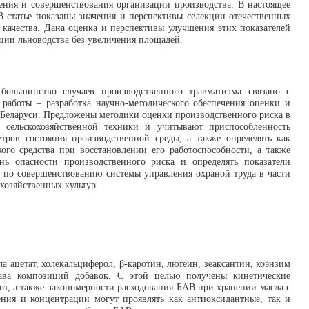
ния и совершенствования организации производства. В настоящее
В статье показаны значения и перспективы селекции отечественных
 качества. Дана оценка и перспективы улучшения этих показателей
ции льноводства без увеличения площадей.
 большинство случаев производственного травматизма связано с
 работы – разработка научно-методического обеспечения оценки и
 Беларуси. Предложены методики оценки производственного риска в
 сельскохозяйственной техники и учитывают приспособленность
тров состояния производственной среды, а также определять как
ого средства при восстановлении его работоспособности, а также
нь опасности производственного риска и определять показатели
р по совершенствованию системы управления охраной труда в части
хозяйственных культур.
 ацетат, холекальциферол, β-каротин, лютеин, зеаксантин, коэнзим
тава композиций добавок. С этой целью получены кинетические
т, а также закономерности расходования БАВ при хранении масла с
ения и концентрации могут проявлять как антиоксидантные, так и