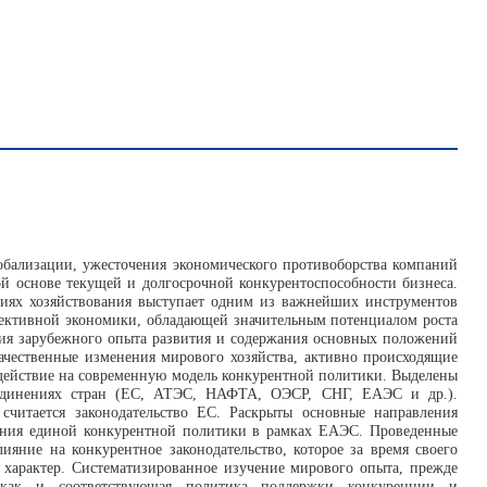
обализации, ужесточения экономического противоборства компаний
й основе текущей и долгосрочной конкурентоспособности бизнеса.
виях хозяйствования выступает одним из важнейших инструментов
ективной экономики, обладающей значительным потенциалом роста
ания зарубежного опыта развития и содержания основных положений
качественные изменения мирового хозяйства, активно происходящие
здействие на современную модель конкурентной политики. Выделены
ъединениях стран (ЕС, АТЭС, НАФТА, ОЭСР, СНГ, ЕАЭС и др.).
считается законодательство ЕС. Раскрыты основные направления
ания единой конкурентной политики в рамках ЕАЭС. Проведенные
ияние на конкурентное законодательство, которое за время своего
 характер. Систематизированное изучение мирового опыта, прежде
, как и соответствующая политика поддержки конкуренции и