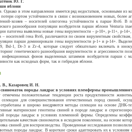
ратёнок Ю. Г.
рши яблони
. Однако в этом направлении имеется ряд недостатков, основными из к
 потери сортом устойчивости в связи с возникновением новых, более аг
стений-хозяев – носителей олигогена устойчивости к парше Rvi6. В
ского разнообразия популяции возбудителя парши яблони Venturia inaeq
ции патогена выявлены новые гены вирулентности – р-10+, р-11+, р-14+
в – носителей гена Rvi6, различаются по своим вирулентным свойствам
уляции парши доминировали гены вирулентности р-1+ и р-14+. Выделе
9, Bsl-1, Dr-3 и Zr-4, которые следует обязательно включать в ино
оринг генетического разнообразия вирулентности и агрессивности позв
х инфекционных фонов выделенных штаммов возбудителя парши с ма
ивости как исходных форм, так и гибридов яблони.
а
 В., Казаровец И. Н.
 свиноматок породы ландрас в условиях племфермы промышленного
т отмечены положительные тенденции роста продуктивности животны
селекции для совершенствования отечественных пород свиней, осуще
 отработаны и широко внедряются методы селекции на основе ДНК-те
тивные материнские генотипы свиней в породе ландрас и спрогнозиро
ной породы ландрас в условиях племенной фермы. Определены коэфф
ительным качествам свиноматок в исходном поколении, на основе котор
няка свиней для воспроизводства. Проведенные исследования позволили
вотных породы ландрас. В короткие сроки адаптировать их к условиям