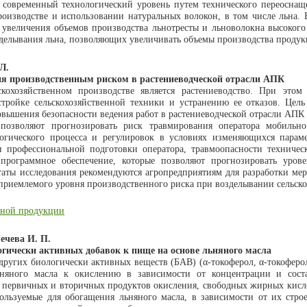
современный технологический уровень путем технического переоснаще
оизводстве и использовании натуральных волокон, в том числе льна. 
 увеличения объемов производства льнотресты и льноволокна высокого
делывания льна, позволяющих увеличивать объемы производства продук
Л.
ия производственным риском в растениеводческой отрасли АПК
кохозяйственном производстве является растениеводство. При этом
тройке сельскохозяйственной техники и устранению ее отказов. Цель
вышения безопасности ведения работ в растениеводческой отрасли АПК
 позволяют прогнозировать риск травмирования оператора мобильно
огического процесса и регулировок в условиях изменяющихся параме
и профессиональной подготовки оператора, травмоопасности техническ
программное обеспечение, которые позволяют прогнозировать урове
таты исследования рекомендуются агропредприятиям для разработки ме
риемлемого уровня производственного риска при возделывании сельско
енной продукции
ечева И. П.
гически активных добавок к пище на основе льняного масла
ругих биологически активных веществ (БАВ) (α-токоферол, α-токоферола
ьняного масла к окислению в зависимости от концентрации и сос
 первичных и вторичных продуктов окисления, свободных жирных кисло
пользуемые для обогащения льняного масла, в зависимости от их стро