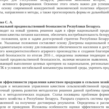
ии активного формирования. Освоение этого опыта важно для успешн
ю основу современной конкурентной экономической политики образует
нты, направления и методы, а также прогнозировать формы ее дальнейше
ко С. А.
нальной продовольственной безопасности Республики Беларусь
ыходит на новый уровень решения задач в сфере национальной продов
шения качества питания населения, обеспечить востребовательность бел
е положения, цели и задачи долгосрочной стратегии Республики Белару
и. Указанные положения составляют основу Доктрины национальной пр
ундаментальную основу для повышения обеспеченности населения и дост
ого конкурентоспособного аграрного производства и создания благопр
ой безопасности по итогам 2016 г., определены значимые тенденции 
альной продовольственной безопасности, включая механизм выявления,
чивающий выполнение целевых критериев на национальном, регионально
ПК в условиях нестабильной конъюнктуры внешней среды, укрепить прод
 эффективности управления качеством продукции в сельском хозяйс
дов и механизмов управления качеством сельскохозяйственной проду
аточный уровень развития методологии решения данной проблемы прим
их и методологических подходов. Статья посвящена проблемам форм
ского хозяйства в Республике Беларусь. Раскрыта сущность системы 
правленной на получение достоверных результатов. Определены и рас
цели ее проведения. Изложены особенности оценки эффективности ме