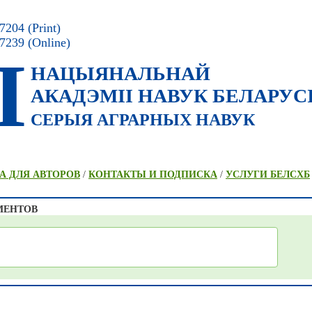
204 (Print)
7239 (Online)
I
НАЦЫЯНАЛЬНАЙ
АКАДЭМII НАВУК БЕЛАРУС
СЕРЫЯ АГРАРНЫХ НАВУК
А ДЛЯ АВТОРОВ
/
КОНТАКТЫ И ПОДПИСКА
/
УСЛУГИ БЕЛСХБ
МЕНТОВ