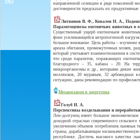
1963
направленной селекции в ряде поколений мо
достоверности предсказать их продуктивные 
Литвинов В. Ф., Ковалев Н. А., Подошв
Паразитоценозы охотничьих животных в о
Существенный ущерб охотничьим животным н
фоне усиливающейся антропогенной нагрузки 
большое внимание. Цель работы – изучение 
ареала обитания, промежуточных хозяев, р
который учитывает взаимоотношения в систем
что среди паразитов, поражающих охотничь
благородного – 35, кабана – 20. На тер
микроорганизмы и др., которыми дикие жи
моллюсков, 20 муравьев, 32 арбовидных к
ситуацию, даны рекомендации по профилакти
Механизация и энергетика
Голуб И. А.
Перспективы возделывания и переработки 
Лен-долгунец имеет большое экономическое 
доходной отраслью современного сельского 
увеличению объемов потребления льняных тк
страны, дорабатывающие низкокачественную
республике. Достичь высокого качества л