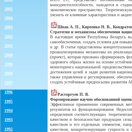
конкурентоспособности, находится в стад
2005
экономическое пространство. Теоретическу
уяснить ее ключевые характеристики и акце
2004
Шпак А. П., Киреенко Н. В., Кондратен
2003
Стратегия и механизмы обеспечения нацио
2002
В настоящее время Республика Беларусь в
самообеспечения, создать условия для повы
2001
и др. В статье представлены концептуальны
проанализированы механизмы их реализаци
2000
(проект), которая призвана сформировать ф
здорового образа жизни на основе устойчив
1999
мониторинга национальной продовольственн
достижения целей и задач развития национ
1998
также управления и регулирования, обеспе
создать устойчивые предпосылки развития А
1997
1996
Расторгуев П. В.
Формирование научно обоснованной оценки
1995
Эффективное применение современных мето
результатов их функционирования. Недост
1994
определения соответствующих теоретическ
качеством и безопасностью продукции сель
1993
качеством и его отдельных элементов, на
1992
качеством, конкретизирующие сущность и 