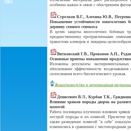
1963
особенно важно в связи с обострением фито
Стрелков В.Г., Алехина Ю.В., Петренк
Повышение устойчивости многолетних б
дернину сеяного сенокоса
В целях защиты многолетних бобовых тр
предшественнику протравленными семенами
травостоях клеверов и люцерны целесообразн
Витковский Г.В., Прокопов А.П., Руда
Основные приемы повышения продуктивнос
Изложены результаты экспериментальны
обоснование эффективности возделывания 
силосования всего биологического урожая.
Животноводство и ветеринарная медицин
Денисевич В.Л., Курбан Т.К., Гридюш
Влияние хряков породы дюрок на развити
помесей
Работа посвящена изучению влияния хряков 
пестрой породы и их помесей. Прилитие кр
также разведение помесей "в себе" показал
изменились в сравнении с чистопородным ра