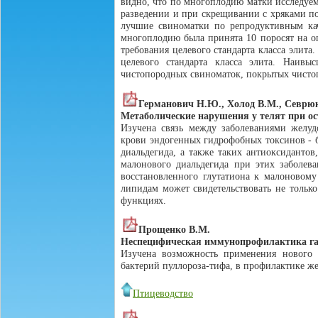
видно, что по многоплодию матки исследуе
разведении и при скрещивании с хряками по
лучшие свиноматки по репродуктивным кач
многоплодию была принята 10 поросят на оп
требования целевого стандарта класса элит
целевого стандарта класса элита. Наивы
чистопородных свиноматок, покрытых чист
Германович Н.Ю., Холод В.М., Севрюк 
Метаболические нарушения у телят при о
Изучена связь между заболеваниями желуд
крови эндогенных гидрофобных токсинов - б
диальдегида, а также таких антиоксидантов
малонового диальдегида при этих заболев
восстановленного глутатиона к малоновом
липидам может свидетельствовать не только
функциях.
Прощенко В.М.
Неспецифическая иммунопрофилактика гас
Изучена возможность применения нового п
бактерий пуллороза-тифа, в профилактике ж
Птицеводство