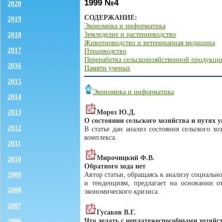
1999 №4
2020
СОДЕРЖАНИЕ:
2019
Экономика и информатика
Земледелие и растениеводство
2018
Животноводство и ветеринарная медицина
2017
Птицеводство
Переработка сельскохозяйственной продукци
2016
Памяти ученых
2015
Экономика и информатика
2014
Мороз Ю.Д.
2013
О состоянии сельского хозяйства и путях
2012
В статье дан анализ состояния сельского 
комплекса.
2011
Мирочицкий Ф.В.
2010
Обратного хода нет
2009
Автор статьи, обращаясь к анализу социальн
и тенденциям, предлагает на основании о
2008
экономического кризиса.
2007
Гусаков В.Г.
Что делать с неплатежеспособными хозяйс
2006