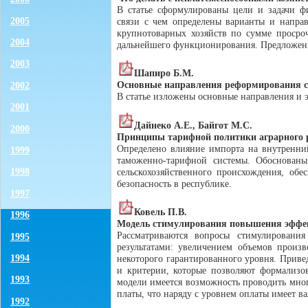
В статье сформулированы цели и задачи фи
2005
связи с чем определены варианты и направ
крупнотоварных хозяйств по сумме просро
2004
дальнейшего функционирования. Предложены
2003
Шапиро Б.М.
Основные направления реформирования с
2002
В статье изложены основные направления и 
2001
Дайнеко А.Е., Байгот М.С.
2000
Принципы тарифной политики аграрного 
Определено влияние импорта на внутренни
1999
таможенно-тарифной системы. Обоснова
1998
сельскохозяйственного происхождения, об
безопасность в республике.
1997
Ковель П.В.
1996
Модель стимулирования повышения эффект
Рассматриваются вопросы стимулировани
1995
результатами: увеличением объемов произ
1994
некоторого гарантированного уровня. Приве
и критерии, которые позволяют формализов
1993
модели имеется возможность проводить мно
платы, что наряду с уровнем оплаты имеет в
1992