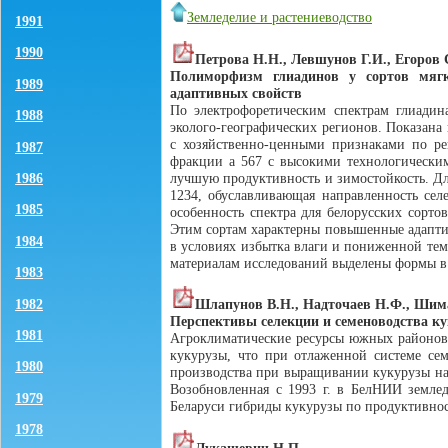
Земледелие и растениеводство
1991
1990
Петрова H.H., Левшунов Г.И., Егоров 
Полиморфизм глиадинов у сортов мяг
1989
адаптивных свойств
По электрофоретическим спектрам глиадин
1988
эколого-географических регионов. Показана
с хозяйственно-ценными признаками по ре
1987
фракции a 567 с высокими технологическим
лучшую продуктивность и зимостойкость. Дл
1986
1234, обуславливающая направленность селе
1985
особенность спектра для белорусских сорто
Этим сортам характерны повышенные адаптив
1984
в условиях избытка влаги и пониженной тем
материалам исследований выделены формы в 
1983
1982
Шлапунов В.Н., Надточаев Н.Ф., Шим
Перспективы селекции и семеноводства ку
1981
Агроклиматические ресурсы южных районов 
кукурузы, что при отлаженной системе сем
1980
производства при выращивании кукурузы на 
Возобновленная с 1993 г. в БелНИИ землед
1979
Беларуси гибриды кукурузы по продуктивнос
1978
Лукашевич Н.П.