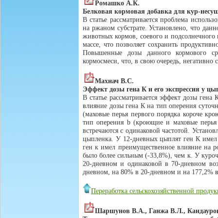
Ромашко А.К.
Белковая кормовая добавка для кур-несу
В статье рассматривается проблема исполь
на ржаном субстрате. Установлено, что дан
животных кормов, соевого и подсолнечного
массе, что позволяет сохранить продуктив
Повышенные дозы данного кормового сре
кормосмеси, что, в свою очередь, негативно 
Махнач В.С.
Эффект дозы гена К и его экспрессия у цы
В статье рассматривается эффект дозы гена 
влияние дозы гена К на тип оперения суточн
(маховые перья первого порядка короче кро
тип оперения b (кроющие и маховые перья
встречаются с одинаковой частотой. Установл
цыпленка. У 12-дневных цыплят ген К имел 
ген к имел преимущественное влияние на ро
было более сильным (-33,8%), чем к. У куро
20-дневном и одинаковой в 70-дневном воз
дневном, на 80% в 20-дневном и на 177,2% в
Переработка сельскохозяйственной проду
Шаршунов В.А., Ганжа В.Л., Кандауров