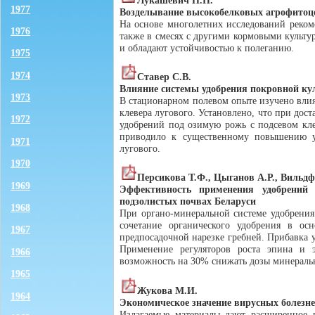
1977
Возделывание высокобелковых агрофитоц
На основе многолетних исследований реком
1976
также в смесях с другими кормовыми культу
и обладают устойчивостью к полеганию.
1975
1974
Ставер С.В.
Влияние системы удобрения покровной кул
1973
В стационарном полевом опыте изучено вли
клевера лугового. Установлено, что при дос
1972
удобрений под озимую рожь с подсевом клев
приводило к существенному повышению у
1971
лугового.
1970
Персикова Т.Ф., Цыганов А.Р., Вильд
1969
Эффективность применения удобрений
подзолистых почвах Беларуси
1968
При органо-минеральной системе удобрения 
сочетание органического удобрения в ос
1967
предпосадочной нарезке гребней. Прибавка уро
Применение регуляторов роста эпина и
1966
возможность на 30% снижать дозы минераль
1965
Жукова М.И.
1964
Экономическое значение вирусных болезне
Излагаемые материалы дают расширенное п