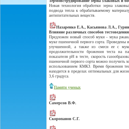
Термовструдирование зерна злаковых и б
Новая технология обработки зерна злаковы
подвода тепла к обрабатываемому материал
антипитательных веществ.
Назаренко Е.А., Касьянова Л.А., Гурин
Влияние различных способов тестоведения
Предложен новый способ муки - мука ржана
муке пшеничной первого сорта. Проведены и
улучшенной, а также из смеси ее с му
продолжительности брожения теста на па
показателя рН в тесте, скорость газообраз
пшеничной первого сорта можно получить хо
использованием КМКЗ. Время брожения тест
находится в пределах оптимальных для жизн
3,6 градуса.
Памяти ученых
Самерсов В.Ф.
Скоропанов С.Г.