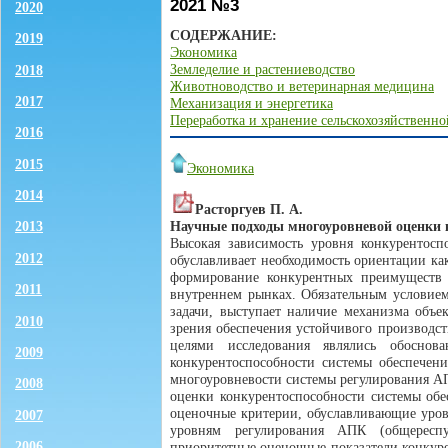
2021 №3
2020
СОДЕРЖАНИЕ:
2019
Экономика
Земледелие и растениеводство
2018
Животноводство и ветеринарная медицина
2017
Механизация и энергетика
Переработка и хранение сельскохозяйственн
2016
2015
Экономика
2014
Расторгуев П. А.
Научные подходы многоуровневой оценки 
2013
Высокая зависимость уровня конкурентосп
2012
обуславливает необходимость ориентации ка
формирование конкурентных преимуществ
2011
внутреннем рынках. Обязательным условием
задачи, выступает наличие механизма объ
2010
зрения обеспечения устойчивого производст
целями исследования являлись обоснов
2009
конкурентоспособности системы обеспечени
многоуровневости системы регулирования АП
2008
оценки конкурентоспособности системы обе
оценочные критерии, обуславливающие уров
2007
уровням регулирования АПК (общереспуб
2006
приоритетные оценочные показатели конкуре