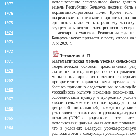
использованию электронного банка данных
1977
земель Республики Беларусь должны быть 
нормативно-правовом поле. Кроме того,
1976
посредством оптимизации организационног
организовать доступ к огромному массиву
1975
осуществить ведение электронного реестра
1974
элементарных участков. Реализация ряда м
Беларусь может привести к росту спроса на
1973
% к 2030 г.
1972
Лихацевич А. П.
Математическая модель урожая сельскохо
1971
Теоретической основой представления рез
1970
статистика и теория вероятности с примен
методик планирования полевого экспериме
1969
приоритетного варианта нами предложено 
баланса причинно-следственных взаимодейс
1968
урожайность культур исходные положения, 
особенностями культур и природных услов
1967
любой сельскохозяйственной культуры нез
цифровой информацией, исходя из устано
1966
установление зависимости урожая культуры
питания (NPK) с продолжительностью иссл
1965
использованы данные независимых полевых 
1964
что в условиях Беларуси урожаеформирую
располагаются в следующей убывающей пос