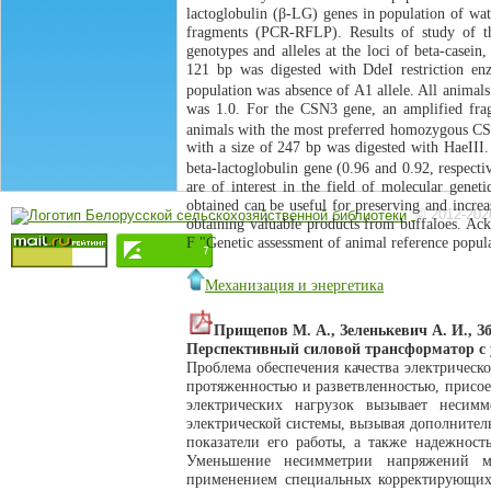
lactoglobulin (β-LG) genes in population of wat
fragments (PCR-RFLP). Results of study of th
genotypes and alleles at the loci of beta-casei
121 bp was digested with DdeI restriction enz
population was absence of A1 allele. All animal
was 1.0. For the CSN3 gene, an amplified fra
animals with the most preferred homozygous C
with a size of 247 bp was digested with HaeIII
beta-lactoglobulin gene (0.96 and 0.92, respect
are of interest in the field of molecular genet
obtained can be useful for preserving and increa
© 2012-202
obtaining valuable products from buffaloes. Ac
F "Genetic assessment of animal reference pop
Механизация и энергетика
Прищепов М. А., Зеленькевич А. И., З
Перспективный силовой трансформатор с 
Проблема обеспечения качества электрическо
протяженностью и разветвленностью, присо
электрических нагрузок вызывает несим
электрической системы, вызывая дополнител
показатели его работы, а также надежност
Уменьшение несимметрии напряжений м
применением специальных корректирующих 