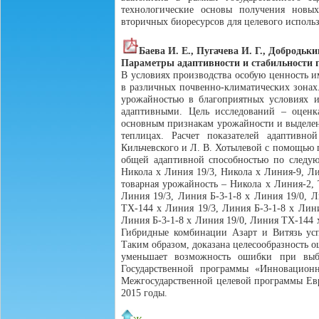
технологические основы получения новы
вторичных биоресурсов для целевого исполь
Баева И. Е., Пугачева И. Г., Добродьк
Параметры адаптивности и стабильности г
В условиях производства особую ценность и
в различных почвенно-климатических зонах
урожайностью в благоприятных условиях и
адаптивными. Цель исследований – оценка
основным признакам урожайности и выделен
теплицах. Расчет показателей адаптивн
Кильчевского и Л. В. Хотылевой c помощью
общей адаптивной способностью по следую
Никола х Линия 19/3, Никола х Линия-9, Л
товарная урожайность – Никола х Линия-2,
Линия 19/3, Линия Б-3-1-8 х Линия 19/0, Л
ТХ-144 х Линия 19/3, Линия Б-3-1-8 х Лин
Линия Б-3-1-8 х Линия 19/0, Линия ТХ-144 
Гибридные комбинации Азарт и Витязь ус
Таким образом, доказана целесообразность о
уменьшает возможность ошибки при выбо
Государственной программы «Инновацион
Межгосударственной целевой программы Евр
2015 годы.