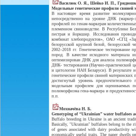
Василюк О. Я., Шейко И. П., Гридюшк
Модельные генетические профили свиней 
В настоящее время развитие молекулярн
непосредственно на уровне ДНК (маркер-з
профилей по генам-маркерам количественны
племенном свиноводстве. В Республике Бела
пестрая и йоркшир. Исследования прово
комбинат хлебопродуктов», ОАО «СГЦ «З
белорусской крупной белой, белорусской ч
2002–2018 гг. Генетическое тестирование 
пород. В качестве исходного материала 
оптимизирован ДНК для анализа полиморфи
ДНК- тестирования (Научно-практический ц
и цитологии НАН Беларуси). В результате 
генетические профили свиней материнских 
достигнутый уровень предпочтительного
модельным профилем для оцениваемых по
полиморфизма гена-маркера и продуктивнос
п.п.
Мохначёва Н. Б.
Genotyping of “Ukrainian” water buffaloes 
Buffalo breeding in Ukraine is an ancient trad
Basically, "Ukrainian" buffaloes belong to the 
of genes associated with dairy productivity wi
economically useful traits. The paper dwells o