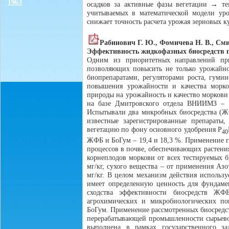
1963
осадков за активные фазы вегетации → те
учитываемых в математической модели уро
снижает точность расчета урожая зерновых к
Рабинович Г. Ю., Фомичева Н. В., См
Эффективность жидкофазных биосредств 
Одним из приоритетных направлений при
позволяющих повысить не только урожайно
биопрепаратами, регуляторами роста, гуми
повышения урожайности и качества морко
природы на урожайность и качество моркови
на базе Дмитровского отдела ВНИИМЗ – 
Испытывали два микробных биосредства (Ж
известные зарегистрированные препарат
вегетацию по фону основного удобрения P
40
ЖФБ и БоГум – 19,4 и 18,3 %. Применение 
процессов в почве, обеспечивающих растени
корнеплодов моркови от всех тестируемых б
мг/кг, сухого вещества – от применения Аз
мг/кг. В целом механизм действия использу
имеет определенную ценность для фундамен
сходства эффективности биосредств ЖФ
агрохимических и микробиологических пок
БоГум. Применение рассмотренных биосредс
перерабатывающей промышленности сырьевой
выполнена в рамках государственного 