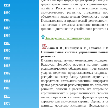
сдерживающие циркулярную трансформацию б
циркулярной экономики для крупнотоварны
1991
хозяйств. Раскрытые в статье вопросы пред
экономического развития, отраслевых п
1990
обеспечения экологически безопасного прои
1989
Использование в практической деятельност
экономики в сельском хозяйстве позволит 
1988
циклов и достижение устойчивого развития с
1987
Земледелие и растениеводство
1986
Лапа В. В., Пилипук А. В., Гусаков Г. В
1985
Национальная система управления почве
развития
1984
В статье представлено комплексное исследо
Беларусь. Подробно изучена история разв
1983
радиологического обследования почв сельс
услуги, перечень предоставляемых сводных 
1982
республиканскому банку данных агрохимич
1981
посредством автоматизированной информац
целью разработки рекомендаций по применен
1980
районах, области с расчетом их потребно
агрохимических и радиологических свойств
1979
информационная система, функционирующа
характер для экономики страны. Однако в 
1978
данных, морально изношены. Исследовани