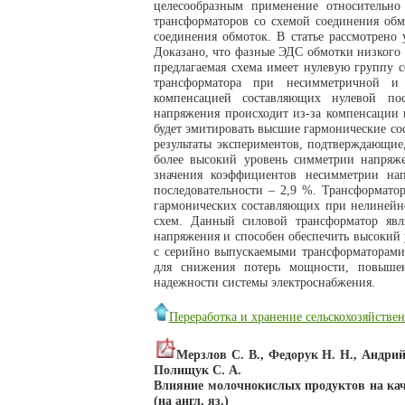
целесообразным применение относительн
трансформаторов со схемой соединения обм
соединения обмоток. В статье рассмотрено 
Доказано, что фазные ЭДС обмотки низкого 
предлагаемая схема имеет нулевую группу с
трансформатора при несимметричной и
компенсацией составляющих нулевой по
напряжения происходит из-за компенсации 
будет эмитировать высшие гармонические с
результаты экспериментов, подтверждающие
более высокий уровень симметрии напряж
значения коэффициентов несимметрии на
последовательности – 2,9 %. Трансформато
гармонических составляющих при нелинейно
схем. Данный силовой трансформатор явл
напряжения и способен обеспечить высокий 
с серийно выпускаемыми трансформаторами.
для снижения потерь мощности, повышен
надежности системы электроснабжения.
Переработка и хранение сельскохозяйств
Мерзлов С. В., Федорук Н. Н., Андрий
Полищук С. А.
Влияние молочнокислых продуктов на кач
(на англ. яз.)