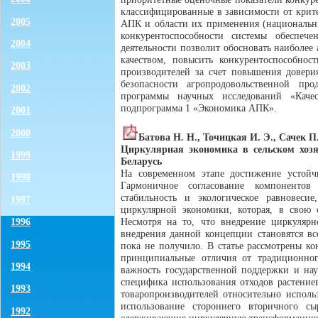
классифицированные в зависимости от крите
2005
АПК и области их применения (национальн
конкурентоспособности системы обеспеч
2004
деятельности позволит обосновать наиболе
качеством, повысить конкурентоспособно
2003
производителей за счет повышения доверия
безопасности агропродовольственной пр
2002
программы научных исследований «Качес
подпрограмма 1 «Экономика АПК».
2001
2000
Батова Н. Н., Точицкая И. Э., Сачек П.
Циркулярная экономика в сельском хозя
1999
Беларусь
На современном этапе достижение устойч
1998
Гармоничное согласование компонентов
стабильность и экологическое равновес
1997
циркулярной экономики, которая, в свою 
1996
Несмотря на то, что внедрение циркулярн
внедрения данной концепции становятся вс
1995
пока не получило. В статье рассмотрены ко
принципиальные отличия от традиционног
1994
важность государственной поддержки и нау
специфика использования отходов растениев
1993
товаропроизводителей относительно исполь
использование стороннего вторичного с
1992