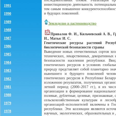
последовательных блоков. Реализация п
инвестиционную деятельность потенциальн
1991
тем самым повышение конкурентоспособност
и будущих поколений.
1990
1989
Земледелие и растениеводство
1988
Привалов Ф. И., Кильчевский А. В., Гр
1987
И., Матыс И. С.
Генетические ресурсы растений Респу
1986
биологической безопасности страны
Выведение новых отечественных сортов хоз
1985
технических, лекарственных, декоративных 
безопасности населения республики. Вви
1984
генетических ресурсов в условиях глобал
природу представляет собой планетарно зн
1983
нынешнего и будущего поколений челове
генетических ресурсов в Республике Белар
1982
изложению результатов, полученных органи
1981
летний период (2000–2017 гг.), в их чис
организации в формирование национального
1980
полевые, дублетные, целевые, признаковые,
сельскохозяйственным культурам и лесо
1979
организаций–исполнителей включены в Гос
республики. Эти коллекции являются источ
1978
научных, экологических, образовательных и