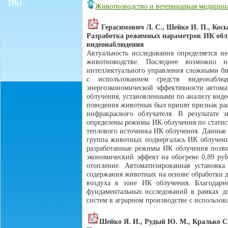
1963
Животноводство и ветеринарная медицин
Герасимович Л. С., Шейко И. П., Кось
Разработка режимных параметров ИК обл
видеонаблюдения
Актуальность исследования определяется 
животноводстве. Последнее возможно 
интеллектуального управления сложными б
с использованием средств видеонаблю
энергоэкономической эффективности автом
облучения, установленными по анализу виде
поведения животных был принят признак ра
инфракрасного облучателя. В результате
определены режимы ИК облучения по статис
теплового источника ИК облучения. Данные 
группа животных подвергалась ИК облучени
разработанные режимы ИК облучения позвол
экономический эффект на обогреве 0,89 ру
отопление. Автоматизированная установка
содержания животных на основе обработки 
воздуха в зоне ИК облучения. Благодарн
фундаментальных исследований в рамках д
систем в аграрном производстве с использо
Шейко Я. И., Рудый Ю. М., Кралько С.