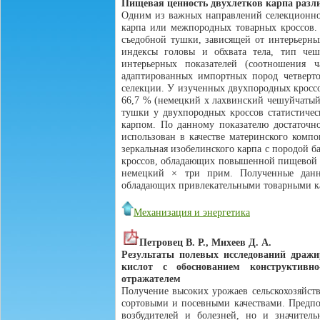
Пищевая ценность двухлетков карпа раз
Одним из важных направлений селекционной
карпа или межпородных товарных кроссов.
съедобной тушки, зависящей от интерьерных
индексы головы и обхвата тела, тип чешу
интерьерных показателей (соотношения 
адаптированных импортных пород четверто
селекции. У изученных двухпородных кроссо
66,7 % (немецкий х лахвинский чешуйчатый
тушки у двухпородных кроссов статистиче
карпом. По данному показателю достаточно
использован в качестве материнского комп
зеркальная изобелинского карпа с породой б
кроссов, обладающих повышенной пищевой ц
немецкий × три прим. Полученные данн
обладающих привлекательными товарными к
Механизация и энергетика
Петровец В. Р., Михеев Д. А.
Результаты полевых исследований драж
кислот с обоснованием конструктивно
отражателем
Получение высоких урожаев сельскохозяйст
сортовыми и посевными качествами. Предпос
возбудителей и болезней, но и значите