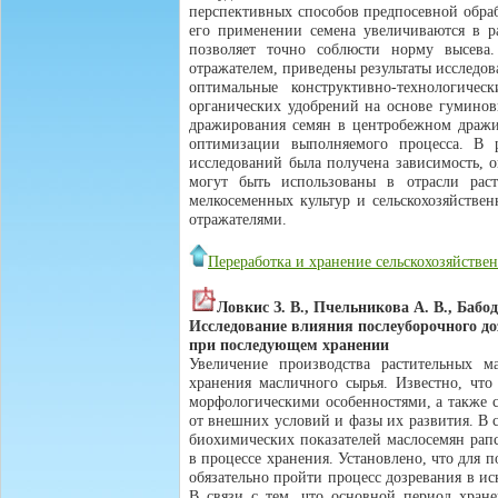
перспективных способов предпосевной обра
его применении семена увеличиваются в р
позволяет точно соблюсти норму высева
отражателем, приведены результаты исследо
оптимальные конструктивно-технологиче
органических удобрений на основе гуминов
дражирования семян в центробежном дражи
оптимизации выполняемого процесса. В ре
исследований была получена зависимость, 
могут быть использованы в отрасли расте
мелкосеменных культур и сельскохозяйстве
отражателями.
Переработка и хранение сельскохозяйств
Ловкис З. В., Пчельникова А. В., Бабод
Исследование влияния послеуборочного до
при последующем хранении
Увеличение производства растительных ма
хранения масличного сырья. Известно, что
морфологическими особенностями, а также 
от внешних условий и фазы их развития. В 
биохимических показателей маслосемян рап
в процессе хранения. Установлено, что для
обязательно пройти процесс дозревания в и
В связи с тем, что основной период хране