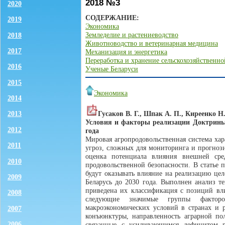
2018 №3
2020
СОДЕРЖАНИЕ:
2019
Экономика
Земледелие и растениеводство
2018
Животноводство и ветеринарная медицина
2017
Механизация и энергетика
Переработка и хранение сельскохозяйственн
2016
Ученые Беларуси
2015
Экономика
2014
Гусаков В. Г., Шпак А. П., Киреенко Н.
2013
Условия и факторы реализации Доктрины 
2012
года
Мировая агропродовольственная система ха
2011
угроз, сложных для мониторинга и прогнози
оценка потенциала влияния внешней сре
2010
продовольственной безопасности. В статье 
будут оказывать влияние на реализацию це
2009
Беларусь до 2030 года. Выполнен анализ те
приведена их классификация с позиций вл
2008
следующие значимые группы факторов
макроэкономических условий в странах и р
2007
конъюнктуры, направленность аграрной по
2006
связанные с усиливающимся дефицитом ре