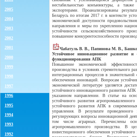
нестабильностью конъюнктуры, а также
2005
экспортерами. Проанализированы резуль
Беларусь по итогам 2017 г. в контексте у
2004
экономической доступности продовольствия
направления и меры по укреплению национ
2003
устойчивости сельскохозяйственного прои
повышение конкурентоспособности производс
2002
2001
Чабатуль В. В., Папинова М. В., Башко
Устойчивое инновационное развитие и
2000
функционирования АПК
Повышение экономической эффективнос
1999
производства в условиях стремительного ра
интеграционных процессов в значительной 
1998
обеспечения инноваций. Вопросам устойчи
экономической литературе уделяется дост
1997
устойчивого инновационного развития АПК п
1996
указанном направлении. В статье на осн
устойчивого развития агропромышленного 
1995
устойчивого развития АПК в современны
управления. В результате проведенного
1994
регулирующих вопросы инновационной деяте
том числе аграрных. Перечислены осн
1993
агропромышленного производства. В це
инвестиционного обеспечения устойчивого
1992