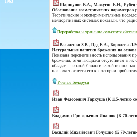
1963
Шаршунов В.А., Мажугин Е.И., Рубец 
Обоснование геометрических параметров 
Теоретические и экспериментальные исслед
мелиоративных системах показали, что раци
Переработка и хранение сельскохозяйств
Василенко З.В., Цед Е.А., Королева Л.
Натуральные напитки брожения на основе 
Показана перспективность использования п
брожения, отличающихся отсутствием в их с
обладает высокой биологической ценностью
позволяет отнести его к категории пробиоти
Ученые Беларуси
Иван Федосеевич Гаркуша (К 115-летию со
Владимир Григорьевич Иванюк (К 70-лети
Василий Михайлович Голушко (К 70-летию