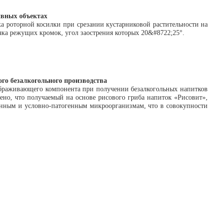
ивных объектах
а роторной косилки при срезании кустарниковой растительности на
чка режущих кромок, угол заострения которых 20&#8722;25°.
го безалкогольного производства
 сбраживающего компонента при получении безалкогольных напитков
ено, что получаемый на основе рисового гриба напиток «Рисовит»,
енным и условно-патогенным микроорганизмам, что в совокупности