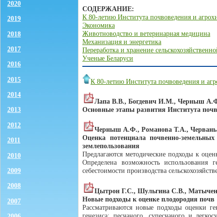
2020
СОДЕРЖАНИЕ:
К 80-летию Института почвоведения и агро
2019
Экономика
Животноводство и ветеринарная медицина
2018
Механизация и энергетика
2017
Переработка и хранение сельскохозяйственн
Ученые Беларуси
2016
2015
К 80-летию Института почвоведения и аг
2014
Лапа В.В., Богдевич И.М., Черныш А.
Основные этапы развития Института почв
2013
2012
Черныш А.Ф., Романова Т.А., Червань
Оценка потенциала почвенно-земельных
2011
землепользования
Предлагаются методические подходы к оцен
2010
Определена возможность использования г
2009
себестоимости производства сельскохозяйст
2008
Цытрон Г.С., Шульгина С.В., Матычен
Новые подходы к оценке плодородия почв
2007
Рассматриваются новые подходы оценки ге
генезиса: песчаного, супесчаного и легко
2006