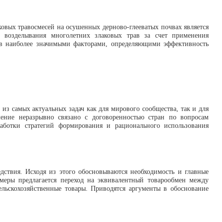
овых травосмесей на осушенных дерново-глееватых почвах является
 возделывания многолетних злаковых трав за счет применения
ов наиболее значимыми факторами, определяющими эффективность
из самых актуальных задач как для мирового сообщества, так и для
шение неразрывно связано с договоренностью стран по вопросам
работки стратегий формирования и рационального использования
едствия. Исходя из этого обосновываются необходимость и главные
 меры предлагается переход на эквивалентный товарообмен между
льскохозяйственные товары. Приводятся аргументы в обоснование