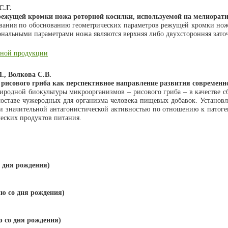
С.Г.
режущей кромки ножа роторной косилки, используемой на мелиорат
ования по обоснованию геометрических параметров режущей кромки нож
ональными параметрами ножа являются верхняя либо двухсторонняя зато
енной продукции
М., Волкова С.В.
рисового гриба как перспективное направление развития современно
риродной биокультуры микроорганизмов – рисового гриба – в качестве
оставе чужеродных для организма человека пищевых добавок. Установл
 и значительной антагонистической активностью по отношению к патог
ческих продуктов питания.
 дня рождения)
ю со дня рождения)
 со дня рождения)