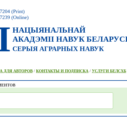
204 (Print)
7239 (Online)
I
НАЦЫЯНАЛЬНАЙ
АКАДЭМII НАВУК БЕЛАРУС
СЕРЫЯ АГРАРНЫХ НАВУК
А ДЛЯ АВТОРОВ
/
КОНТАКТЫ И ПОДПИСКА
/
УСЛУГИ БЕЛСХБ
МЕНТОВ