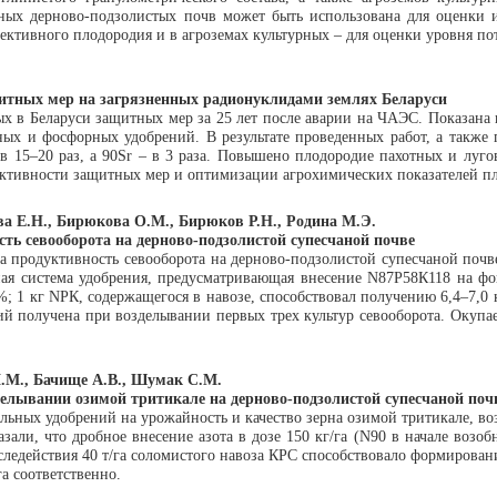
ных дерново-подзолистых почв может быть использована для оценки их
ективного плодородия и в агроземах культурных – для оценки уровня по
итных мер на загрязненных радионуклидами землях Беларуси
х в Беларуси защитных мер за 25 лет после аварии на ЧАЭС. Показана 
х и фосфорных удобрений. В результате проведенных работ, а также 
в 15–20 раз, а 90Sr – в 3 раза. Повышено плодородие пахотных и луг
ктивности защитных мер и оптимизации агрохимических показателей пл
ва Е.Н., Бирюкова О.М., Бирюков Р.Н., Родина М.Э.
ть севооборота на дерново-подзолистой супесчаной почве
а продуктивность севооборота на дерново-подзолистой супесчаной почв
ьная система удобрения, предусматривающая внесение N87Р58К118 на фо
%; 1 кг NРК, содержащегося в навозе, способствовал получению 6,4–7,0 к
ий получена при возделывании первых трех культур севооборота. Окупа
М.М., Бачище А.В., Шумак С.М.
елывании озимой тритикале на дерново-подзолистой супесчаной поч
ьных удобрений на урожайность и качество зерна озимой тритикале, воз
зали, что дробное внесение азота в дозе 150 кг/га (N90 в начале возо
следействия 40 т/га соломистого навоза КРС способствовало формирован
га соответственно.