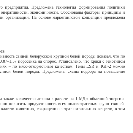
ого предприятия. Предложена технология формирования политики
, оперативности, экономичности. Обоснованы факторы, принципы и
сти организаций. На основе маркетинговой концепции предложена
нов
ивность свиней белорусской крупной белой породы показал, что по
,87–1,57 поросенка на опорос. Установлено, что хряки с генотипом
дняк – по мясо-откормочным качествам. Гены ESR и IGF-2 можно
 крупной белой породы. Предложены схемы подбора на повышение
 также количество лизина в расчете на 1 МДж обменной энергии.
нно повысить продуктивность всех половозрастных групп свиней.
качеств животных, сокращению затрат питательных веществ, в том