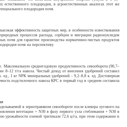
 естественного плодородия, в агроестественных аналогах этот же
тенциального плодородия почв.
высокая эффективность защитных мер, в особенности известкования
природных процессов распада, сорбции и миграции радионуклидов
овых почв для гарантии производства нормативно-чистых продуктов
одородия почв на перспективу.
е. Максимальную среднегодовую продуктивность севооборота (90,7–
не 8–12 т/га навоза. Чистый доход от внесения удобрений составил
. ед., 1 кг NРК минеральных удобрений – 9,2–8,8 к. ед. Достоверная
емость подстилочного навоза КРС в первый год в среднем составила
ве
делываемой в зернотравяном севообороте после клевера лугового на
бновления вегетации + N30 в фазу первого узла стеблевания + N30 в
ию урожайности озимой тритикале 72,6 ц/га, при этом содержание и