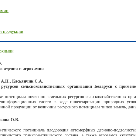
химии
ой продукции
рохимии
Ф.
оведения и агрохимии
 А.Н., Касьянчик С.А.
 русурсов сельскохозяйственных организаций Беларуси с примен
ке потенциала почвенно-земельных ресурсов сельскохозяйственных ор
еоинформационных систем в ходе инвентаризации природных услов
венной продукции от величины ресурсного потенциала типов земель, д
кова О.В.
нетического потенциала плодородия автоморфных дерново-подзолисты
суглинистого гранулометрического состава, а также агроземов культу