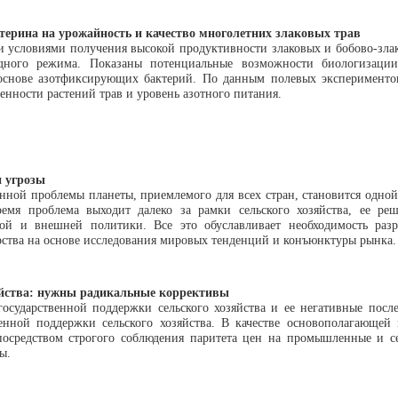
ерина на урожайность и качество многолетних злаковых трав
 условиями получения высокой продуктивности злаковых и бобово-злак
дного режима. Показаны потенциальные возможности биологизации
 основе азотфиксирующих бактерий. По данным полевых эксперимент
енности растений трав и уровень азотного питания.
и угрозы
ной проблемы планеты, приемлемого для всех стран, становится одной 
емя проблема выходит далеко за рамки сельского хозяйства, ее ре
кой и внешней политики. Все это обуславливает необходимость раз
рства на основе исследования мировых тенденций и конъюнктуры рынка.
зяйства: нужны радикальные коррективы
государственной поддержки сельского хозяйства и ее негативные посл
венной поддержки сельского хозяйства. В качестве основополагающей
осредством строгого соблюдения паритета цен на промышленные и се
ы.