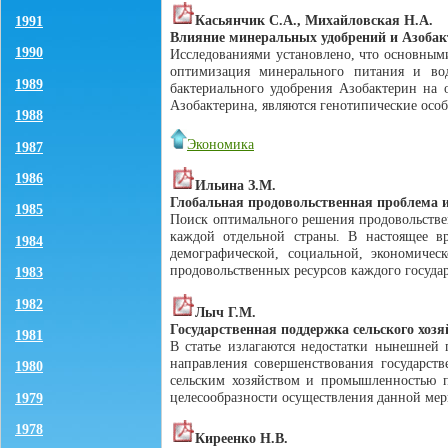
Касьянчик С.А., Михайловская Н.А.
1991
Влияние минеральных удобрений и Азобакт
1990
Исследованиями установлено, что основными
оптимизация минерального питания и во
1989
бактериального удобрения Азобактерин на
Азобактерина, являются генотипические особ
1988
Экономика
1987
1986
Ильина З.М.
Глобальная продовольственная проблема 
1985
Поиск оптимального решения продовольствен
каждой отдельной страны. В настоящее вр
1984
демографической, социальной, экономичес
продовольственных ресурсов каждого госуда
1983
1982
Лыч Г.М.
Государственная поддержка сельского хо
1981
В статье излагаются недостатки нынешней 
направления совершенствования государст
1980
сельским хозяйством и промышленностью п
целесообразности осуществления данной мер
1979
1978
Киреенко Н.В.