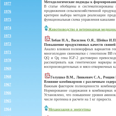
Методологические подходы к формирован
1977
В статье обобщены и систематизированы м
продвижения сельскохозяйственной продукц
1976
критерии выбора методов реализации прод
функциональная схема управления каналами 
1975
1974
Животноводство и ветеринарная медицин
1973
Лобан Н.А., Василюк О.Я., Шейко И.П
1972
Повышение продуктивных качеств свиней 
Анализ влияния полиморфных вариантов ген
1971
многоплодию свиноматки с генотипом ВВ ген
QQ и Qq гена IGF-2 достоверно превосход
1970
рассматривать как генетические маркеры 
воспроизводительных и мясо-откормочных ка
1969
1968
Голушко В.М., Линкевич С.А., Рощин 
Влияние комбикормов с различным содерж
1967
Важным фактором полноценности комбикормо
Нормирование содержания в комбикормах н
1966
Установлено, что повышение уровня аминок
числе протеина в расчете на 1 кг прироста.
1965
1964
Механизация и энергетика