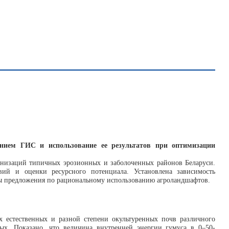
ением ГИС и использование ее результатов при оптимизации
ганизаций типичных эрозионных и заболоченных районов Беларуси.
ий и оценки ресурсного потенциала. Установлена зависимость
аны предложения по рациональному использованию агроландшафтов.
х естественных и разной степени окультуренных почв различного
рных. Показано, что величина внутренней энергии гумуса в 0–50-