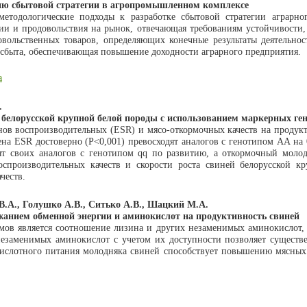
ию сбытовой стратегии в агропромышленном комплексе
етодологические подходы к разработке сбытовой стратегии аграрн
ии и продовольствия на рынок, отвечающая требованиям устойчивости
овольственных товаров, определяющих конечные результаты деятельно
сбыта, обеспечивающая повышение доходности аграрного предприятия.
а
.
белорусской крупной белой породы с использованием маркерных ге
ов воспроизводительных (ESR) и мясо-откормочных качеств на продукт
а ESR достоверно (Р<0,001) превосходят аналогов с генотипом АА на 0
ят своих аналогов с генотипом qq по развитию, а откормочный моло
воспроизводительных качеств и скорости роста свиней белорусской
честв.
В.А., Голушко А.В., Ситько А.В., Шацкий М.А.
анием обменной энергии и аминокислот на продуктивность свиней
в является соотношение лизина и других незаменимых аминокислот, а
езаменимых аминокислот с учетом их доступности позволяет существе
ислотного питания молодняка свиней способствует повышению мясных 