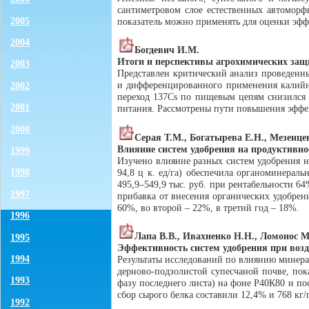
сантиметровом слое естественных автоморф
2005
показатель можно применять для оценки эфф
2004
Богдевич И.М.
Итоги и перспективы агрохимических защ
2003
Представлен критический анализ проведенны
и дифференцированного применения калийны
2002
переход 137Cs по пищевым цепям снизился 
2001
питания. Рассмотрены пути повышения эффе
2000
Серая Т.М., Богатырева Е.Н., Мезенце
Влияние систем удобрения на продуктивнос
1999
Изучено влияние разных систем удобрения н
1998
94,8 ц к. ед/га) обеспечила органоминерал
495,9–549,9 тыс. руб. при рентабельности 64
1997
прибавка от внесения органических удобрен
60%, во второй – 22%, в третий год – 18%.
1996
Лапа В.В., Ивахненко Н.Н., Ломонос 
1995
Эффективность систем удобрения при возд
1994
Результаты исследований по влиянию минерал
дерново-подзолистой супесчаной почве, пока
1993
фазу последнего листа) на фоне Р40К80 и по
сбор сырого белка составили 12,4% и 768 кг/
1992