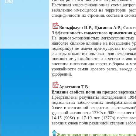
1963
Настоящая классификационная схема антроп
выявлению имеющегося на территории рес
специфичности их строения, состава и свойс
Вильдфмуш И.Р., Цыганов А.Р., Саске
Эффективность совместного применения у
На дерново-подзолистых легкосуглинистых
наиболее сильное влияние на повышение ур
подкормку) не имело преимущества по сра
селитры можно использовать для некорневых
повышение урожайности и качество семян я
внесение инсектицида каратэ с бором и м
урожайности семян ярового рапса, выхода 
удобрений.
Арастович Т.В.
Влияние свойств почв на процесс вертик
Представлены результаты исследований 199
подзолистых заболоченных необрабатываемы
более интенсивной скоростью вертикально
удельной активности 137Cs и 90Sr верхнего 5
14-15 (90Sr) и 17-19 лет (137Cs) после в
верхних слоев почв различной степени забо
Животноводство и ветеринарная медицин