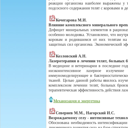
реакции организма наиболее выражены у т
подсосного содержания телят с коровами в де
Кочегарова М.И.
Влияние комплексного минерального препа
Дефицит минеральных элементов в рационах
особенно молодняка. Установлено, что внут
коровам и родившимся от них телятам на 
защитных сил организма. Экономический эффе
Козловский А.Н.
Лазеротерапия в лечении телят, больных 
В медицине и ветеринарии в последние год
низкоинтенсивное лазерное излучение 
иммуномоделирующее и бактериостатическо
тканей. Целью данной работы явилось изуч
комплексном лечении телят, больных бронх
терапевтическая эффективность действия лаз
Механизация и энергетика
Севернев М.М., Нагорский И.С.
Возрождаемому селу - интенсивные техно
Обоснована необходимость интенсификации 
динамичного развития села на базе структур