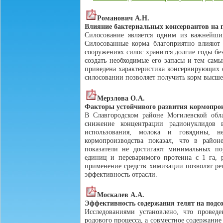
Романович А.Н.
Влияние бактериальных консервантов на 
Силосование является одним из важнейших
Силосованные корма благоприятно влияют
сооружениях силос хранится долгие годы бе
создать необходимые его запасы и тем сам
приведена характеристика консервирующих с
силосовании позволяет получить корм высшег
Мерзлова О.А.
Факторы устойчивого развития кормопрои
В Славгородском районе Могилевской обла
снижение концентрации радионуклидов 
использования, молока и говядины, н
кормопроизводства показал, что в район
показатели не достигают минимальных пор
единиц и переваримого протеина с 1 га, р
применение средств химизации позволят ре
эффективность отрасли.
Москалев А.А.
Эффективность содержания телят на подсо
Исследованиями установлено, что провед
родового процесса, а совместное содержани