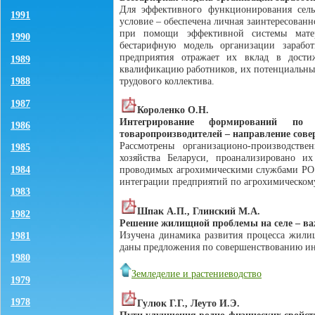
Для эффективного функционирования сель
1991
условие – обеспечена личная заинтересованн
при помощи эффективной системы матери
1990
бестарифную модель организации заработ
предприятия отражает их вклад в дости
1989
квалификацию работников, их потенциальные
трудового коллектива.
1988
1987
Короленко О.Н.
Интегрирование формирований по 
1986
товаропроизводителей – направление сов
Рассмотрены организационо-производств
1985
хозяйства Беларуси, проанализировано их
1984
проводимых агрохимическими службами РО "
интеграции предприятий по агрохимическом
1983
Шпак А.П., Глинский М.А.
1982
Решение жилищной проблемы на селе – ва
Изучена динамика развития процесса жилищ
1981
даны предложения по совершенствованию ин
1980
Земледелие и растениеводство
1979
1978
Гулюк Г.Г., Леуто И.Э.
Пути улучшения водно-физических свойс