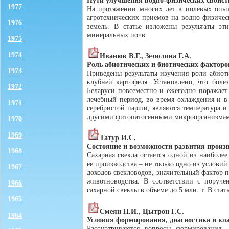
1977
На протяжении многих лет в полевых опыт
агротехнических приемов на водно-физичес
1976
земель. В статье изложены результаты эт
минеральных почв.
1975
1974
Иванюк В.Г., Зезюлина Г.А.
Роль абиотических и биотических факторо
1973
Приведены результаты изучения роли абиот
клубней картофеля. Установлено, что болез
1972
Беларуси повсеместно и ежегодно поражает 
лечебный период, во время охлаждения и в
1971
серебристой парши, являются температура и
другими фитопатогенными микроорганизма
1970
1969
Татур И.С.
Состояние и возможности развития произв
1968
Сахарная свекла остается одной из наиболе
ее производства – не только одно из услови
1967
доходов свекловодов, значительный фактор 
животноводства. В соответствии с поруче
1966
сахарной свеклы в объеме до 5 млн. т. В ст
1965
Смеян Н.И., Цытрон Г.С.
1964
Условия формирования, диагностика и кл
Рассматриваются вопросы формирования, 