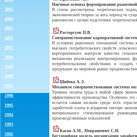
Научные основы формирования рыночной
2005
В статье рассмотрены теоретические по
экономической теории за весь период ее сущ
2004
равновесия с целью подготовки теоретическо
2003
Расторгуев П.В.
Совершенствование корпоративной систем
2002
В условиях рыночных отношений система ко
2001
высоких потребительских свойств сельскох
корпоративного контроля качества сельс
2000
механизма реализации контролирующих фу
потребительскими свойствами и создать 
1999
продукции на мировом рынке продовольствия
1998
Шибеко А.Э.
1997
Механизм совершенствования системы опл
Уровень оплаты труда в любой сфере эконо
1996
эффективности производства. Особенно это 
остается самым низким среди всех отрасле
1995
заработной платы в аграрном секторе экон
материального стимулирования руковод
1994
производственных показателей.
1993
Каган А.М., Некрашевич С.И.
1992
Бестарифная модель организации заработ