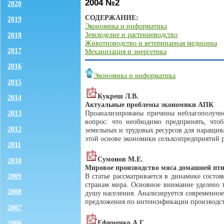
2004 №2
2020
СОДЕРЖАНИЕ:
2019
Экономика и информатика
Земледелие и растениеводство
2018
Животноводство и ветеринарная медицина
2017
Механизация и энергетика
2016
Экономика и информатика
2015
Кукреш Л.В.
2014
Актуальные проблемы экономики АПК
Проанализированы причины неблагополучно
2013
вопрос: что необходимо предпринять, что
2012
земельных и трудовых ресурсов для наращив
этой основе экономики сельхозпредприятий 
2011
Сумонов М.Е.
2010
Мировое производство мяса домашней пт
2009
В статье рассматривается в динамике сост
странам мира. Основное внимание уделено 
2008
душу населения. Анализируется современное
предложения по интенсификации производс
2007
Ефименко А.Г.
2006