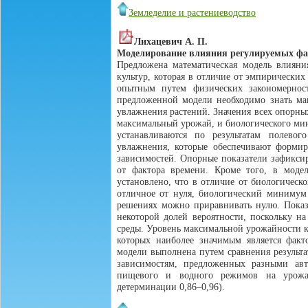
Земледелие и растениеводство
Лихацевич А. П.
Моделирование влияния регулируемых фак
Предложена математическая модель влияни
культур, которая в отличие от эмпирически
опытным путем физических закономерност
предложенной модели необходимо знать м
увлажнения растений. Значения всех опорны
максимальный урожай, и биологического ми
устанавливаются по результатам полев
увлажнения, которые обеспечивают формир
зависимостей. Опорные показатели зафиксир
от фактора времени. Кроме того, в моде
установлено, что в отличие от биологичес
отличное от нуля, биологический минимум
решениях можно приравнивать нулю. Показа
некоторой долей вероятности, поскольку н
среды. Уровень максимальной урожайности ко
которых наиболее значимым является фак
модели выполнена путем сравнения результ
зависимостям, предложенных разными авт
пищевого и водного режимов на урожай
детерминации 0,86–0,96).