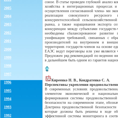
союзе. В статье проведен глубокий анализ к
хозяйства в интеграционных процессах 
2005
осуществления согласованной члена- ми эк
реализации совокупного ресурсного 
2004
конкурентоспособной сельскохозяйственно
рынка, а также наращивания экспорта сел
2003
конкуренции между субъектами государств-
2002
необходимы сбалансированное развитие 
унификация требований, связанных с обра
2001
производителей на внутреннем и внешни
территориях государств-членов на основе е
2000
ЕАЭС ведут переговоры или уже являются ч
Предложен ряд рекомендаций по ведению вн
1999
в дальнейшем быть одним из гарантов нацио
1998
1997
Киреенко Н. В., Кондратенко С. А.
1996
Перспективы укрепления продовольственн
В современных условиях продовольственна
1995
элементом экономической и национальн
формирования системы продовольственной 
1994
безопасности на современном этапе, обознач
Доктрина продовольственной безопасности 
1993
которые должны быть решены в ходе обо
1992
эффективной системы мониторинга в соотв