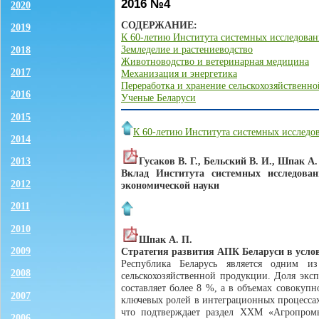
2016 №4
2020
СОДЕРЖАНИЕ:
2019
К 60-летию Института системных исследова
Земледелие и растениеводство
2018
Животноводство и ветеринарная медицина
2017
Механизация и энергетика
Переработка и хранение сельскохозяйственн
2016
Ученые Беларуси
2015
К 60-летию Института системных исслед
2014
Гусаков В. Г., Бельский В. И., Шпак А.
2013
Вклад Института системных исследова
2012
экономической науки
2011
2010
Шпак А. П.
2009
Стратегия развития АПК Беларуси в усло
Республика Беларусь является одним из
2008
сельскохозяйственной продукции. Доля экс
составляет более 8 %, а в объемах совокуп
2007
ключевых ролей в интеграционных процессах
что подтверждает раздел ХХМ «Агропром
2006