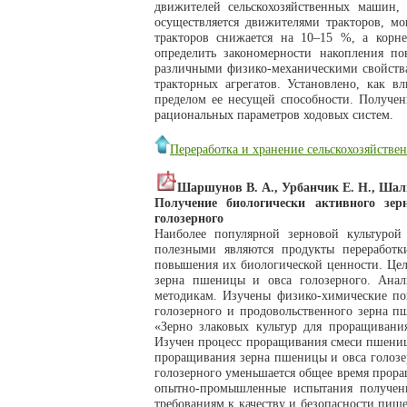
движителей сельскохозяйственных машин, 
осуществляется движителями тракторов, мо
тракторов снижается на 10–15 %, а корн
определить закономерности накопления п
различными физико-механическими свойств
тракторных агрегатов. Установлено, как 
пределом ее несущей способности. Получен
рациональных параметров ходовых систем.
Переработка и хранение сельскохозяйств
Шаршунов В. А., Урбанчик Е. Н., Шалю
Получение биологически активного зе
голозерного
Наиболее популярной зерновой культурой
полезными являются продукты переработ
повышения их биологической ценности. Цел
зерна пшеницы и овса голозерного. Анал
методикам. Изучены физико-химические пок
голозерного и продовольственного зерна п
«Зерно злаковых культур для проращивани
Изучен процесс проращивания смеси пшениц
проращивания зерна пшеницы и овса голозер
голозерного уменьшается общее время прор
опытно-промышленные испытания получени
требованиям к качеству и безопасности пи