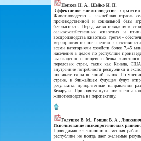
Попков Н. А., Шейко И. П.
Эффективное животноводство – стратегия
Животноводство – важнейшая отрасль се
производственной и социальной базы агр
безопасность. Перед животноводством сто
сельскохозяйственных животных и птиц
воспроизводства животных, третья – обеспеч
мероприятия по повышению эффективности в
всеми категориями хозяйств более 7,45 мл
населения в целом по республике произведе
высокоценного пищевого белка животного 
передовых стран, таких как Канада, СШ
внутренние потребности республики и экспо
поставляется на внешний рынок. По мнени
стране, в ближайшем будущем будут отпра
результаты, приоритетные направления 
Беларуси. Приводятся пути повышения кон
животноводства на перспективу.
Голушко В. М., Рощин В. А., Линкевич
Использование низкопротеиновых рацион
Проводимая селекционно-племенная работа
республике не всегда дает желаемые резуль