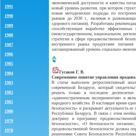
экономической доступности и качества пита
1991
новый уровень развития, при котором струк
новые методические подходы по построен
1990
рынков до 2030 г., включая и развивающие
здорового питания). Разработаны рекоменда
1989
способствующие выработке эффективных 
(межгосударственном, национальном, регио
1988
стратегии в сфере продовольственной безо
внутреннего рынка продуктами питания о
1987
запланированный уровень социально-эконом
1986
1985
Гусаков Г. В.
1984
Современное понятие управления продово
В статье выполнен ретроспективный ана
1983
современной Беларуси, который свидетельс
1982
решить только в последнее десятилетие
«административным экспериментам» и являл
1981
народного хозяйства. В настоящее время ед
безопасность» и раскрывает актуальность е
1980
Республики Беларусь. В связи с этим необх
доктрину и программу продовольственной
1979
безопасности», «О безопасности питания»
продовольственной безопасности должна опр
1978
решениями Совета Безопасности Республики