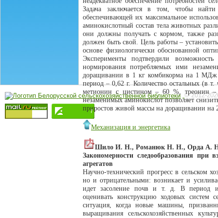
неадекватное обеспечение потребностей с
Задача заключается в том, чтобы найт
обеспечивающей их максимальное использова
аминокислотный состав тела животных разли
они должны получать с кормом, также разн
должен быть свой. Цель работы – установит
основе физиологически обоснованной опти
Эксперименты подтвердили возможность
нормирования потребляемых ими незамен
доращивании в 1 кг комбикорма на 1 МДж о
период – 0,62 г. Количество остальных (в 
метионин с цистином – 60 %, треонин –
© 2012-202
незаменимых аминокислот позволяет снизить
приростов живой массы на доращивании на 24 г
Механизация и энергетика
Шило И. Н., Романюк Н. Н., Орда А. Н
Закономерности следообразования при 
агрегатов
Научно-технический прогресс в сельском х
но и отрицательными: возникает и усиливае
идет засоление почв и т. д. В период ин
оценивать конструкцию ходовых систем се
ситуация, когда новые машины, призванн
выращивания сельскохозяйственных куль