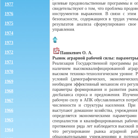
целевые продовольственные программы и оп
1977
свидетельствуют о том, что проблема продов
1976
инструментов выражения. В связи с этим 
безопасности, содержащиеся в трудах учен
1975
результатов анализа сформулировано свое
управления.
1974
1973
1972
Пашкевич О. А.
Рынок аграрной рабочей силы: параметр
1971
Реализация Государственной программы раз
наличием высококвалифицированной аграр
1970
высоком технико-технологическом уровне. 
условий (демографических, экономическ
1969
необходим эффективный механизм его регули
параметры формирования и развития рынк
1968
дисбаланса спроса и предложения. Изучен
рабочую силу в АПК обуславливается потреб
1967
численности и структуры населения. Пр
1966
выступают домашние хозяйства, учреждения 
определяется экономическими параметрам
1965
специалистов и квалифицированных рабочих
протяжении ряда лет наблюдается высокий п
1964
что регулирование рынка аграрной раб
образовательными учреждениями и потенц