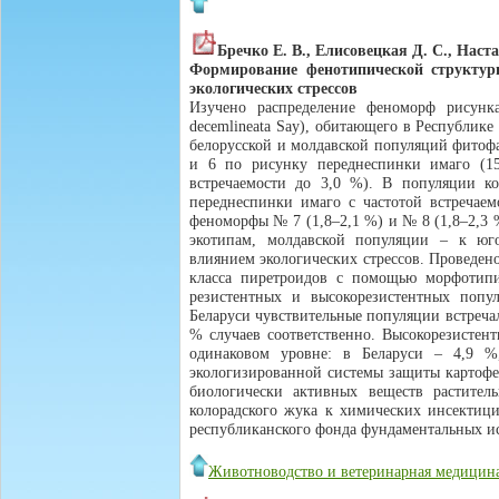
Бречко Е. В., Елисовецкая Д. С., Наста
Формирование фенотипической структуры
экологических стрессов
Изучено распределение феноморф рисунка
decemlineata Say), обитающего в Республике
белорусской и молдавской популяций фитоф
и 6 по рисунку переднеспинки имаго (1
встречаемости до 3,0 %). В популяции 
переднеспинки имаго с частотой встречаем
феноморфы № 7 (1,8–2,1 %) и № 8 (1,8–2,3 
экотипам, молдавской популяции – к юго
влиянием экологических стрессов. Проведен
класса пиретроидов с помощью морфотипич
резистентных и высокорезистентных попу
Беларуси чувствительные популяции встречал
% случаев соответственно. Высокорезистен
одинаковом уровне: в Беларуси – 4,9 %
экологизированной системы защиты картофе
биологически активных веществ раститель
колорадского жука к химических инсектици
республиканского фонда фундаментальных и
Животноводство и ветеринарная медицин