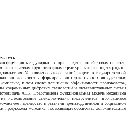
еларусь
рансформация международных производственно-сбытовых цепочек,
многоотраслевых крупнотоварных структур), которые подтверждают
вольствия. Установлено, что основной акцент в государственной
овационного развития, формировании стратегических конкурентных
комплекса, в том числе: повышение эффективности производства,
ние современных цифровых технологий и интеллектуальных систем
 потенциала АПК. Представлена функциональная модель механизма
ся на использовании стимулирующих инструментов (программное
нно-частное партнерство в развитии производственной и социальной
лей предложена методика, позволяющая обеспечить дополнительные