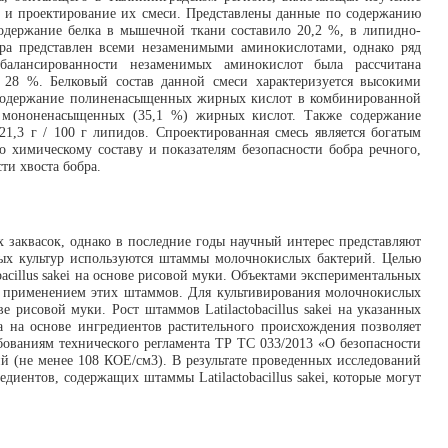
 и проектирование их смеси. Представлены данные по содержанию
одержание белка в мышечной ткани составило 20,2 %, в липидно-
бра представлен всеми незаменимыми аминокислотами, однако ряд
сбалансированности незаменимых аминокислот была рассчитана
28 %. Белковый состав данной смеси характеризуется высокими
м содержание полиненасыщенных жирных кислот в комбинированной
 мононенасыщенных (35,1 %) жирных кислот. Также содержание
1,3 г / 100 г липидов. Спроектированная смесь является богатым
 химическому составу и показателям безопасности бобра речного,
ти хвоста бобра.
 заквасок, однако в последние годы научный интерес представляют
ьных культур используются штаммы молочнокислых бактерий. Целью
acillus sakei на основе рисовой муки. Объектами экспериментальных
е с применением этих штаммов. Для культивирования молочнокислых
рисовой муки. Рост штаммов Latilactobacillus sakei на указанных
да на основе ингредиентов растительного происхождения позволяет
бованиям технического регламента ТР ТС 033/2013 «О безопасности
 (не менее 108 КОЕ/см3). В результате проведенных исследований
иентов, содержащих штаммы Latilactobacillus sakei, которые могут