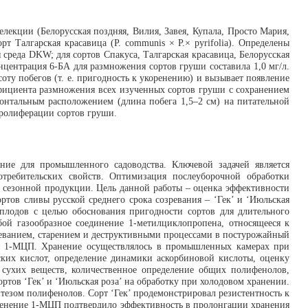
лекции (Белорусская поздняя, Вилия, Завея, Купала, Просто Мария,
орт Талгарская красавица (P. communis × P.× pyrifolia). Определены
среда DKW; для сортов Спакуса, Талгарская красавица, Белорусская
ентрация 6-БА для размножения сортов груши составила 1,0 мг/л.
оту побегов (т. е. пригодность к укоренению) и вызывает появление
фициента размножения всех изученных сортов груши с сохранением
зонтальным расположением (длина побега 1,5–2 см) на питательной
пролиферации сортов груши.
ние для промышленного садоводства. Ключевой задачей является
требительских свойств. Оптимизация послеуборочной обработки
 сезонной продукции. Цель данной работы – оценка эффективности
тов сливы русской среднего срока созревания – ‘Гек’ и ‘Июльская
плодов с целью обоснования пригодности сортов для длительного
ой газообразное соединение 1-метилциклопропена, относящееся к
реванием, старением и деструктивными процессами в постурожайный
ую 1-МЦП. Хранение осуществлялось в промышленных камерах при
ских кислот, определение динамики аскорбиновой кислоты, оценку
х сухих веществ, количественное определение общих полифенолов,
тов ‘Гек’ и ‘Июльская роза’ на обработку при холодовом хранении.
езом полифенолов. Сорт ‘Гек’ продемонстрировал резистентность к
именение 1-МЦП подтвердило эффективность в пролонгации хранения