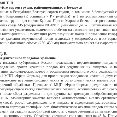
дай Т. Н.
vitro сортов груши, районированных в Беларуси
ных в Республике Беларусь сортов груши, в том числе 8 белорусской се
sis), Кудесница (P. communis × P.× pyrifolia)) и 1 интродуцированный с
ния груши: для сортов Купала, Просто Мария и Ясачка – агаризованная 
ная среда MS (содержание NH4NO3 уменьшено до ¼). Оптимальная конц
зволяет увеличивать количество побегов на эксплант, но уменьшает выс
ми витрификации. Стимуляция роста пазушных почек и повышение коэф
утем удаления верхушечной почки и листьев у микропобегов и их гори
ования большого объема (250–450 мл) положительно влияет на скорость 
Д. В.
а длительное холодовое хранение
х влажных субтропиков России представляет перспективное направле
продление сроков хранения плодов без ухудшения их пищевых и по
зации экономических потерь и расширения временного окна реализации
(«1-МЦП «Фреш-Форма») для пролонгации холодового хранения двух сор
омплексное изучение биохимических и органолептических параметров 
орочной обработки. Препарат «1-МЦП «Фреш-Форма» представляет соб
 регулирующего каскад биохимических реакций, ассоциированных с соз
в после сбора разделены на две группы: контрольную и обработанн
–90 %. Мониторинг качества включал количественный анализ органиче
фруктоза), расчет сахарокислотного индекса и содержания растворимы
явило сортовую специфичность биохимического отклика плодов сливы сор
зма и деградация аскорбиновой кислоты с одновременным активным синт
а’ – восприимчивость. Обработка увеличила срок хранения на 46 %. Пр