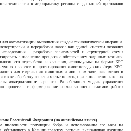
ения технологии в агропрактику региона с адаптацией протоколов
я для автоматизации выполнения каждой технологической операции.
анспортировки и переработки навоза как единой системы позволит
 исследования – разработка зависимостей и структурной схемы
тизировать выполнение процесса с обеспечением заданных технико-
нологии его переработки и хранения, используемые на фермах КРС
 научных проектов и проектирования животноводческих ферм КРС.
зданиях для содержания животных и доильном зале, накопления в
 а также обработку копыт и мытье поилок, при выполнении которых
ены альтернативные варианты. Разработанная модель управления
цию процессов и формирование согласованности режимов работы
гионе Российской Федерации (на английском языке)
ие численности популяции бобра и использование его мяса на
а, обитающего в Калининградском регионе, включающая изучение