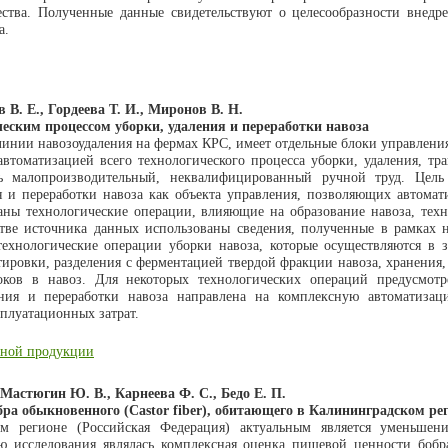
ества. Полученные данные свидетельствуют о целесообразности внедр
а.
 В. Е., Гордеева Т. И., Миронов В. Н.
еским процессом уборки, удаления и переработки навоза
линии навозоудаления на фермах КРС, имеет отдельные блоки управлени
томатизацией всего технологического процесса уборки, удаления, тр
ь малопроизводительный, неквалифицированный ручной труд. Цель
ия и переработки навоза как объекта управления, позволяющих автома
аны технологические операции, влияющие на образование навоза, тех
естве источника данных использованы сведения, полученные в рамках
технологические операции уборки навоза, которые осуществляются в 
ровки, разделения с ферментацией твердой фракции навоза, хранения,
оков в навоз. Для некоторых технологических операций предусмотр
ения и переработки навоза направлена на комплексную автоматиза
плуатационных затрат.
енной продукции
Мастюгин Ю. В., Карнеева Ф. С., Бедо Е. П.
ра обыкновенного (Castor fiber), обитающего в Калининградском ре
м регионе (Российская Федерация) актуальным является уменьшен
ю исследования являлась комплексная оценка пищевой ценности бобр