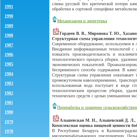
сливы русской без критической потери кач
1991
обработки к сортовой специфике метаболизм
1990
Механизация и энергетика
1989
Гордеев В. В., Миронова Т. Ю., Хазанов
1988
Структурная схема управления технологич
Современное оборудование, используемое в 
1987
Внедрение информационных технологий с ав
повысить производительность и исключит
1986
технологического процесса уборки, удален
1985
экономических показателей. Проанализиров
беспривязного способа содержания. В кач
1984
Структурная схема управления охватывает 
промежуточном навозоприемнике, транспорти
1983
использованная вода поступает в виде ст
технологическим процессом уборки, удал
1982
технических средств с целью уменьшения экс
1981
Переработка и хранение сельскохозяйств
1980
Альшевская М. Н., Альшевский Д. Л., 
1979
Комплексная оценка пищевой ценности боб
В Республике Беларусь и Калининградско
1978
мясоперерабатывающих предприятиях. Цель