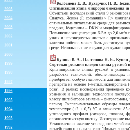
Колбанова Е. В., Кухарчик Н. В., Божи
Оптимизация этапа микроразмножения in 
2005
Объектами исследований стали 9 районирован
2004
Спакуса, Ясачка (P. communis × P.× ussurien
оптимальные питательные среды для размноже
2003
поздняя, Кудесница – DKW и модифицирован
Повышение концентрации 6-БА до 2,0 мг/л по
2002
узких и неразвернутых листьев с признака
качества побегов может быть достигнута п
2001
среде. Использование сосудов для культивир
2000
Кунина В. А., Платонова Н. Б., Кунин 
1999
Сортовая реакция плодов сливы русской н
Культивирование сливы русской в условия
1998
разработка технологий, обеспечивающих 
приобретает особую значимость для миними
1997
препарата на основе 1-метилциклопропена 
роза’. В рамках исследования проведено к
1996
хранения и валидации технологии послеуб
классу ингибиторов этилена – фитогормона,
1995
период. Экспериментальные образцы плодо
1994
температуре (+2 ± 0,5) °C и влажности 85
углеводного профиля (сахароза, глюкоза, 
1993
органолептическую оценку. Исследование вы
Установлено снижение углеводного метаболи
1992
воздействию препарата, сорт ‘Июльская роз