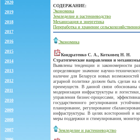
2020
СОДЕРЖАНИЕ:
Экономика
2019
Земледелие и растениеводство
Механизация и энергетика
2018
Переработка и хранение сельскохозяйственн
2017
2016
Экономика
2015
Кондратенко С. А., Котковец Н. Н.
Стратегические направления и механизмы
2014
Выявлены тенденции и закономерности раз
определяющее значение научно-техническог
2013
наличие для Беларуси новых возможностей 
2012
аграрной политике должен быть сделан на 
преимуществ. В данной связи обоснованы с
2011
модернизация инфраструктуры и логистики
управления бизнес-процессами, эффективна
2010
государственного регулирования устойчи
планирование, регулирование сбалансирован
2009
инфраструктуры. В целях всесторонней и к
меры поддержки и стимулирования, монитор
2008
2007
Земледелие и растениеводство
2006