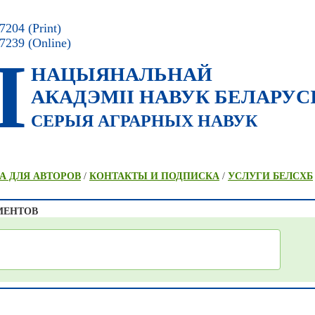
204 (Print)
7239 (Online)
I
НАЦЫЯНАЛЬНАЙ
АКАДЭМII НАВУК БЕЛАРУС
СЕРЫЯ АГРАРНЫХ НАВУК
А ДЛЯ АВТОРОВ
/
КОНТАКТЫ И ПОДПИСКА
/
УСЛУГИ БЕЛСХБ
МЕНТОВ