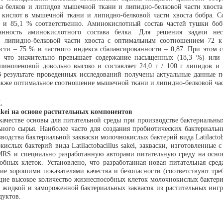
а белков и липидов мышечной ткани и липидно-белковой части хвоста
 кислот в мышечной ткани и липидно-белковой части хвоста бобра. С
,1 и 85,1 % соответственно. Аминокислотный состав частей тушки бо
ванность аминокислотного состава белка. Для решения задачи не
 липидно-белковой части хвоста с оптимальным соотношением 72 к 
ости – 75 % и частного индекса сбалансированности – 0,87. При это
 что значительно превышает содержание насыщенных (18,3 %) или
ноленовой довольно высоко и составляет 24,0 г / 100 г липидов и 2
результате проведенных исследований получены актуальные данные по
акже оптимальное соотношение мышечной ткани и липидно-белковой час
.
sakei на основе растительных компонентов
ачестве основы для питательной среды при производстве бактериальных
льного сырья. Наиболее часто для создания пробиотических бактериал
зводства бактериальной закваски молочнокислых бактерий вида Latilactob
слых бактерий вида Latilactobacillus sakei, закваски, изготовленны
S и специально разработанную авторами питательную среду на основе 
обных клеток. Установлено, что разработанная новая питательная сре
ие хорошими показателями качества и безопасности (соответствуют тре
ие высокое количество жизнеспособных клеток молочнокислых бактерий
 жидкой и замороженной бактериальных заквасок из растительных ингред
дуктов.