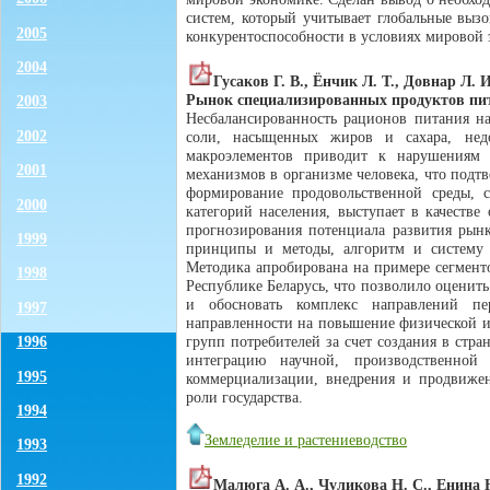
систем, который учитывает глобальные выз
2005
конкурентоспособности в условиях мировой
2004
Гусаков Г. В., Ёнчик Л. Т., Довнар Л. И
Рынок специализированных продуктов пита
2003
Несбалансированность рационов питания н
2002
соли, насыщенных жиров и сахара, нед
макроэлементов приводит к нарушениям 
2001
механизмов в организме человека, что подт
формирование продовольственной среды, 
2000
категорий населения, выступает в качеств
прогнозирования потенциала развития рынк
1999
принципы и методы, алгоритм и систему 
Методика апробирована на примере сегменто
1998
Республике Беларусь, что позволило оценит
и обосновать комплекс направлений пер
1997
направленности на повышение физической и
1996
групп потребителей за счет создания в ст
интеграцию научной, производственной
1995
коммерциализации, внедрения и продвиж
роли государства.
1994
Земледелие и растениеводство
1993
1992
Малюга А. А., Чуликова Н. С., Енина Н