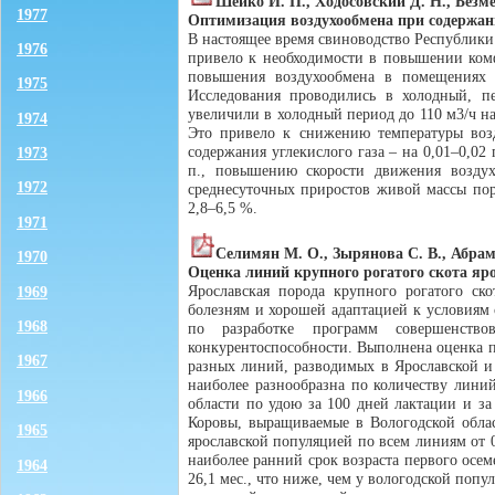
Шейко И. П., Ходосовский Д. Н., Безме
1977
Оптимизация воздухообмена при содержан
В настоящее время свиноводство Республики 
1976
привело к необходимости в повышении комф
повышения воздухообмена в помещениях 
1975
Исследования проводились в холодный, п
увеличили в холодный период до 110 м3/ч на 
1974
Это привело к снижению температуры возд
содержания углекислого газа – на 0,01–0,02 
1973
п., повышению скорости движения воздуха
1972
среднесуточных приростов живой массы пор
2,8–6,5 %.
1971
Селимян М. О., Зырянова С. В., Абрам
1970
Оценка линий крупного рогатого скота яр
Ярославская порода крупного рогатого ск
1969
болезням и хорошей адаптацией к условиям 
1968
по разработке программ совершенст
конкурентоспособности. Выполнена оценка п
1967
разных линий, разводимых в Ярославской и 
наиболее разнообразна по количеству лини
1966
области по удою за 100 дней лактации и за
Коровы, выращиваемые в Вологодской облас
1965
ярославской популяцией по всем линиям от 
наиболее ранний срок возраста первого осеме
1964
26,1 мес., что ниже, чем у вологодской попу