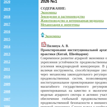
2026 №1
2020
СОДЕРЖАНИЕ:
2019
Экономика
Земледелие и растениеводство
2018
Животноводство и ветеринарная медицина
2017
Механизация и энергетика
2016
Экономика
2015
Пилипук А. В.
2014
Проектирование институциональной архи
практики (Китай, Швейцария)
2013
Современное развитие аграрной экономики о
2012
укрепления устойчивости продовольственных
усиления международной конкуренции. В р
2011
включая инструменты, способствующие увел
через механизмы законодательного регулир
2010
продовольственных систем, позволяюще
институциональное проектирование продовол
2009
масштабного государственного регулир
ориентированных на качество и экологиче
2008
моделью аграрного сектора и активно учас
обеспечении глобальной продовольствен
2007
продовольственной безопасности и внешнеэ
2006
мировой экономике. Сделан вывод о необхо