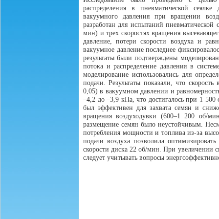
распределения в пневматической сеялке
вакуумного давления при вращении возд
разработан для испытаний пневматической с
мин) и трех скоростях вращения высевающег
давление, потери скорости воздуха и рав
вакуумное давление последнее фиксировало
результаты были подтверждены моделирова
потока и распределение давления в систе
моделирование использовались для опреде
подачи. Результаты показали, что скорость
0,05) в вакуумном давлении и равномерност
–4,2 до –3,9 кПа, что достигалось при 1 50
был эффективен для захвата семян и сниже
вращения воздуходувки (600–1 200 об/мин
размещение семян было неустойчивым. Несмо
потребления мощности и топлива из-за высо
подачи воздуха позволила оптимизировать
скорости диска 22 об/мин. При увеличении с
следует учитывать вопросы энергоэффективн