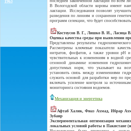
последней законченной лактации по всем л
1963
В Вологодской области коровы имеют наиб
лактации. Исследования позволят улучшить
разведения по линиям и сохранения генетич
программ селекции, что будет способствоват
Костоусов В. Г., Лишко В. И., Ласица 
Оценка качества среды при выявлении пр
Представлены результаты гидрохимическог
Рассмотрены ключевые показатели качеств
нитратов, фосфатов, а также уровни pH и
чувствительных к изменениям в водной сре
сезонной динамике изменения гидрохимич
допустимых норм, что указывает на воз
установить связь между изменениями гидр
служить основой для разработки мер по пр
включать усиление контроля за источникам
мониторинга состояния водоемов.
Механизация и энергетика
Афтаб Халик, Фиаз Ахмад, Ибрар Ах
Зубаир
Экспериментальная оптимизация механиз
локальных условий работы в Пакистане (н
Исследование было проведено с целью