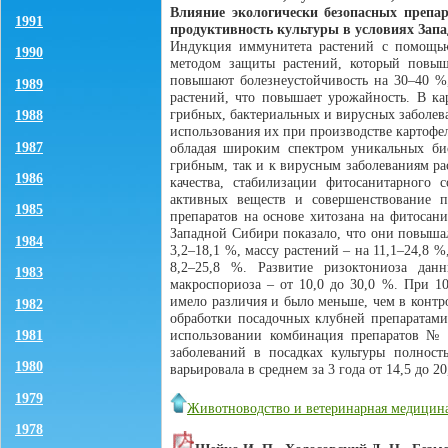
Влияние экологически безопасных препар
1991
продуктивность культуры в условиях Зап
Индукция иммунитета растений с помощью 
1990
методом защиты растений, который повыша
повышают болезнеустойчивость на 30–40 %,
1989
растений, что повышает урожайность. В ка
грибных, бактериальных и вирусных заболев
1988
использования их при производстве картофел
1987
обладая широким спектром уникальных био
грибным, так и к вирусным заболеваниям ра
1986
качества, стабилизации фитосанитарного 
активных веществ и совершенствование п
1985
препаратов на основе хитозана на фитосан
Западной Сибири показало, что они повышал
1984
3,2–18,1 %, массу растений – на 11,1–24,8 %
8,2–25,8 %. Развитие ризоктониоза дан
1983
макроспориоза – от 10,0 до 30,0 %. При 1
имело различия и было меньше, чем в контро
1982
обработки посадочных клубней препаратами
1981
использовании комбинация препаратов №
заболеваний в посадках культуры полност
1980
варьировала в среднем за 3 года от 14,5 до 20,
1979
Животноводство и ветеринарная медицин
1978