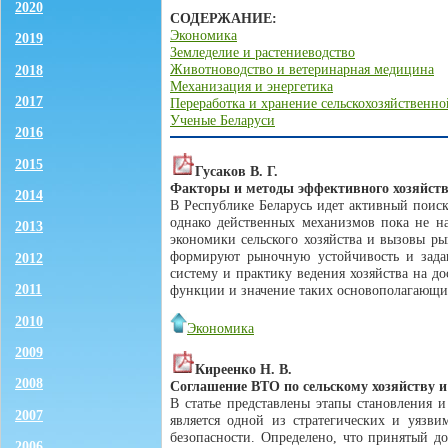
2020
СОДЕРЖАНИЕ:
Экономика
2019
Земледелие и растениеводство
Животноводство и ветеринарная медицина
2018
Механизация и энергетика
2017
Переработка и хранение сельскохозяйственн
Ученые Беларуси
2016
2015
Гусаков В. Г.
Факторы и методы эффективного хозяйств
2014
В Республике Беларусь идет активный поис
однако действенных механизмов пока не н
2013
экономики сельского хозяйства и вызовы ры
формируют рыночную устойчивость и задаю
2012
систему и практику ведения хозяйства на д
2011
функции и значение таких основополагающих
2010
Экономика
2009
Киреенко Н. В.
2008
Соглашение ВТО по сельскому хозяйству и 
В статье представлены этапы становления и
2007
является одной из стратегических и уязви
безопасности. Определено, что принятый д
2006