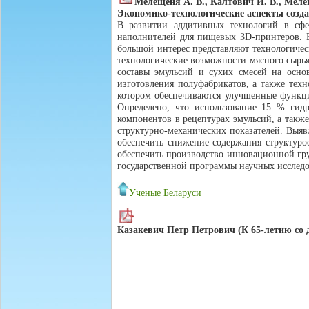
Мелещеня А. В., Калтович И. В., Меле
Экономико-технологические аспекты созд
В развитии аддитивных технологий в сфе
наполнителей для пищевых 3D-принтеров. В
большой интерес представляют технологичес
технологические возможности мясного сырья
составы эмульсий и сухих смесей на осно
изготовления полуфабрикатов, а также техн
котором обеспечиваются улучшенные функци
Определено, что использование 15 % гид
компонентов в рецептурах эмульсий, а так
структурно-механических показателей. Выя
обеспечить снижение содержания структуро
обеспечить производство инновационной гру
государственной программы научных исследо
Ученые Беларуси
Казакевич Петр Петрович (К 65-летию со 