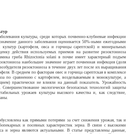
ьтур
болевания культуры, среди которых почвенно-клубневые инфекции
е значение данного заболевания оценивается 50%-ными ежегодными
 культур (картофеля, овса и горчицы сарептской) и минеральных
Оценку действия используемых приемов на развитие ризоктониоза
ика гриба Rhizoctonia solani в почве имеет характерный подъем
изоктониоза наибольшее значение играет почвенная инфекция (доля
 возбудителя ризоктониоза в течение двух лет после их выращивания
феля. В среднем по факторам овес и горчица сарептская в комплексе
за по сравнению с картофелем, возделываемым в монокультуре, а
еднем) практически не влияли на данный показатель. Урожайность
а). Совершенствование экологически безопасных технологий защиты
абильных урожаев культуры высокого качества и, как следствие,
аны.
обусловлена как прямыми потерями за счет снижения урожая, так и
бопекарных и посевных характеристик зерна. В связи с высокими
а и зерна являются актуальными. В статье представлены данные,