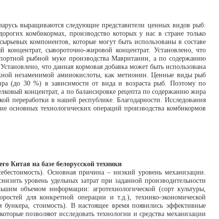
еларусь выращиваются следующие представители ценных видов рыб:
дорогих комбикормах, производство которых у нас в стране только
сырьевых компонентов, которые могут быть использованы в составе
й концентрат, сывороточно-жировой концентрат. Установлено, что
импортной рыбной муке производства Мавритании, а по содержанию
Установлено, что данная кормовая добавка может быть использована
ажной незаменимой аминокислоты, как метионин. Ценные виды рыб
ра (до 30 %) в зависимости от вида и возраста рыб. Поэтому по
елковый концентрат, а по балансировке рецепта по содержанию жира
кой переработки в нашей республике. Благодарности. Исследования
ние основных технологических операций производства комбикормов
его Китая на базе белорусской техники
себестоимость). Основная причина – низкий уровень механизации.
низить уровень удельных затрат при заданной производительности
льшим объемом информации: агротехнологической (сорт культуры,
ростей для конкретной операции и т.д.), технико-экономической
м бункера, стоимость). В настоящее время появились эффективные
которые позволяют исследовать технологии и средства механизации