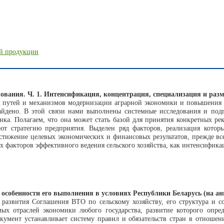
ой продукции
ования. Ч. 1. Интенсификация, концентрация, специализация и раз
к путей и механизмов модернизации аграрной экономики и повышения 
айдено. В этой связи нами выполнены системные исследования и подг
нка. Полагаем, что она может стать базой для принятия конкретных ре
т стратегию предприятия. Выделен ряд факторов, реализация котор
остижение целевых экономических и финансовых результатов, прежде вс
 факторов эффективного ведения сельского хозяйства, как интенсифика
особенности его выполнения в условиях Республики Беларусь (на анг
 развития Соглашения ВТО по сельскому хозяйству, его структура и со
мых отраслей экономики любого государства, развитие которого опре
окумент устанавливает систему правил и обязательств стран в отноше