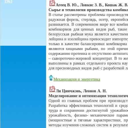
1963
Агеец В. Ю., Ловкис З. В., Кошак Ж. В
Сырье и технология производства комбик
В статье рассмотрены проблемы производст
радужная форель, стерлядь, осетр, европей
развивается. В современном мире все комби
комбикормов для ценных видов рыб, такие 
белорусская рыбная мука является качеств
лейцина и изолейцина превосходит импортную
только в качестве балансировки комбикорм
являются хищными рыбами, по этой причин
содержанию протеина и отсутствию антипита
– сывороточно-жировой концентрат. В то же
выполнены в рамках отдельного проекта на
для пресноводных видов рыб с разработкой л
Механизация и энергетика
Ли Цинчжэнь, Леонов А. Н.
Моделирование и оптимизация технологичес
Одной из главных проблем при производств
Разработка эффективных технологий и сред
труда и сохранении достигнутой урожайно
урожайность, физико- механические парам
(мощностные и тяговые характеристики, пр
методы изучения сложных систем в результа