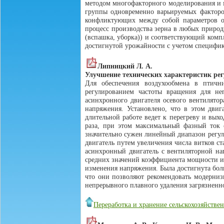
методом многофакторного моделирования и м
группы одновременно варьируемых факторо
конфликтующих между собой параметров опт
процесс производства зерна в любых природ
(вспашка, уборка)) и соответствующий ком
достигнутой урожайности с учетом специфики
Липницкий Л. А.
Улучшение технических характеристик рег
Для обеспечения воздухообмена в птичн
регулированием частоты вращения для неп
асинхронного двигателя осевого вентилято
напряжения. Установлено, что в этом дви
длительной работе ведет к перегреву и вых
раза, при этом максимальный фазный ток 
значительно сужен линейный диапазон регул
двигатель путем увеличения числа витков с
асинхронный двигатель с вентиляторной на
средних значений коэффициента мощности и 
изменения напряжения. Была достигнута боль
что они позволяют рекомендовать модерни
непрерывного плавного удаления загрязненно
Переработка и хранение сельскохозяйств