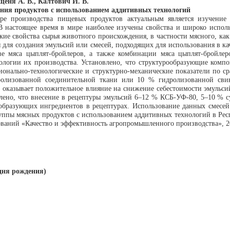
щеня А. В., Калтович И. В.
ания продуктов с использованием аддитивных технологий
ре производства пищевых продуктов актуальным является изучение 
 настоящее время в мире наиболее изучены свойства и широко использ
кие свойства сырья животного происхождения, в частности мясного, ка
 для создания эмульсий или смесей, подходящих для использования в ка
ве мяса цыплят-бройлеров, а также комбинации мяса цыплят-бройле
ологии их производства. Установлено, что структурообразующие компо
онально-технологические и структурно-механические показатели по ср
ролизованной соединительной ткани или 10 % гидролизованной сви
же оказывает положительное влияние на снижение себестоимости эмуль
влено, что внесение в рецептуры эмульсий 6–12 % КСБ-УФ-80, 5–10 % 
образующих ингредиентов в рецептурах. Использование данных смесей
ппы мясных продуктов с использованием аддитивных технологий в Респ
ваний «Качество и эффективность агропромышленного производства», 2
дня рождения)