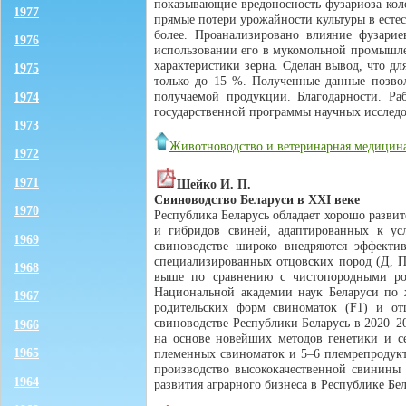
показывающие вредоносность фузариоза кол
1977
прямые потери урожайности культуры в есте
более. Проанализировано влияние фузари
1976
использовании его в мукомольной промышлен
характеристики зерна. Сделан вывод, что д
1975
только до 15 %. Полученные данные позвол
получаемой продукции. Благодарности. Ра
1974
государственной программы научных исследо
1973
Животноводство и ветеринарная медицин
1972
1971
Шейко И. П.
Свиноводство Беларуси в XXI веке
1970
Республика Беларусь обладает хорошо развит
и гибридов свиней, адаптированных к у
1969
свиноводстве широко внедряются эффект
специализированных отцовских пород (Д, П
1968
выше по сравнению с чистопородными род
Национальной академии наук Беларуси по 
1967
родительских форм свиноматок (F1) и от
свиноводстве Республики Беларусь в 2020–2
1966
на основе новейших методов генетики и с
1965
племенных свиноматок и 5–6 племрепродукт
производство высококачественной свинины 
1964
развития аграрного бизнеса в Республике Бе