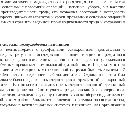
 математическая модель, отличающаяся тем, что впервые взяты три
основных энергоемких операций – вспашка, уборка, а в качестве
оизводительность труда, что позволяет всесторонне исследовать
корость движения агрегатов и сроки проведения основных операций
льных затрат при заданной производительности труда и сохранении
ра системы воздухообмена птичников
ми вентиляторами с трехфазными асинхронными двигателями с
иведены результаты исследований влияния мощности трехфазного
частоты вращения изменением величины питающего синусоидального
 обмотки превышает номинальный фазный ток в 1,5 раза, что при
го двигателя мощность вентиляторной нагрузки была уменьшена в 2
тойчивость и надежность работы двигателя. Однако при этом был
зультате было предложено модернизировать трехфазный асинхронный
гателя. Как показало исследование, модернизированный трехфазный
ая расширение линейного участка регулировочной характеристики,
игателя, меньшую крутизну изменения числа оборотов двигателя от
й режим работы. Значимость полученных результатов состоит в том,
льзуемых в вентиляционных системах птичников, для организации