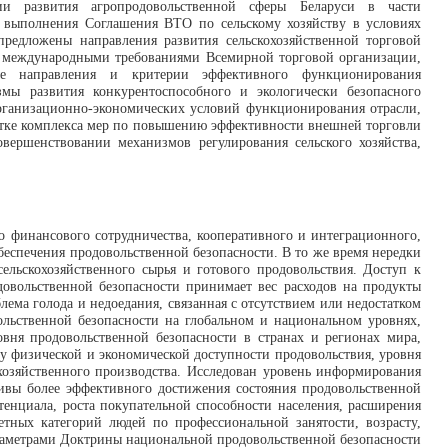
ии развития агропродовольственной сферы Беларуси в части
и выполнения Соглашения ВТО по сельскому хозяйству в условиях
редложены направления развития сельскохозяйственной торговой
с международными требованиями Всемирной торговой организации,
ые направления и критерии эффективного функционирования
мы развития конкурентоспособного и экологически безопасного
рганизационно-экономических условий функционирования отрасли,
ботке комплекса мер по повышению эффективности внешней торговли
вершенствовании механизмов регулирования сельского хозяйства,
о финансового сотрудничества, кооперативного и интеграционного,
беспечения продовольственной безопасности. В то же время нередки
льскохозяйственного сырья и готового продовольствия. Доступ к
овольственной безопасности принимает вес расходов на продукты
лема голода и недоедания, связанная с отсутствием или недостатком
вольственной безопасности на глобальном и национальном уровнях,
вня продовольственной безопасности в странах и регионах мира,
у физической и экономической доступности продовольствия, уровня
охозяйственного производства. Исследован уровень информирования
тивы более эффективного достижения состояния продовольственной
тенциала, роста покупательной способности населения, расширения
етных категорий людей по профессиональной занятости, возрасту,
араметрами Доктрины национальной продовольственной безопасности