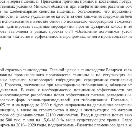
оса и зерна пшеницы. Приведены причины прямых и косвенных потерь 
ственных условиях Минской области и при эпифитотийном развитии боле
ев на хлебопекарные свойства пшеницы. Установлено, что поражени
ности, а также ухудшение ее качеств за счет снижения содержания бел
ля использования в качестве семян по показателю лабораторной всхоже
ят адаптировать защитные мероприятия против фузариоза колоса и зе
бота выполнена в рамках проекта 6.74 «Выявление источников усто
ваний «Качество и эффективность агропромышленного производства» на
а
ой отраслью свиноводства. Главной целью в свиноводстве Беларуси явля
словиям промышленного производства свинины и не уступающих ан
ивные варианты межпородной гибридизации скрещивания специализ
). Поросята, полученные при межпородной гибридизации, обладают эф
ителями. В связи с необходимостью повышения эффективности отеч
животноводству разработана новая эффективная система разведения и
цовских форм хряков-производителей для гибридизации. Показано
025 гг. и на период до 2030 г. будут направлены на дальнейшее совер
елекции, а также на строительство и ввод в эксплуатацию по матер
оров общей мощностью 22100 свиноматок. Ввод в действие новых высо
до 500 тыс. т, или на 15,0–18,0 % выше существующего уровня. Благ
ларусь на 2016– 2020 годы, подпрограмма «Развитие племенного дела в 