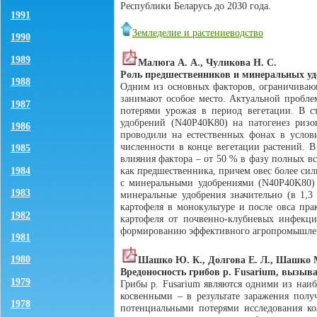
Республики Беларусь до 2030 года.
1991
Земледелие и растениеводство
1990
1989
Малюга А. А., Чуликова Н. С.
Роль предшественников и минеральных удо
1988
Одним из основных факторов, ограничивающ
занимают особое место. Актуальной пробле
1987
потерями урожая в период вегетации. В с
удобрений (N40P40K80) на патогенез ризо
1986
проводили на естественных фонах в услови
численности в конце вегетации растений. 
1985
влияния фактора – от 50 % в фазу полных вс
как предшественника, причем овес более сил
1984
с минеральными удобрениями (N40P40K80) д
1983
минеральные удобрения значительно (в 1,3
картофеля в монокультуре и после овса пр
1982
картофеля от почвенно-клубневых инфекци
формированию эффективного агропромышленн
1981
1980
Шашко Ю. К., Долгова Е. Л., Шашко 
Вредоносность грибов р. Fusarium, вызы
1979
Грибы р. Fusarium являются одними из наи
косвенными – в результате заражения пол
1978
потенциальными потерями исследования кол