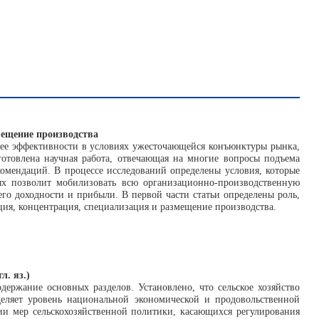
мещение производства
ее эффективности в условиях ужесточающейся конъюнктуры рынка,
отовлена научная работа, отвечающая на многие вопросы подъема
комендаций. В процессе исследований определены условия, которые
ых позволит мобилизовать всю организационно-производственную
его доходности и прибыли. В первой части статьи определены роль,
ция, концентрация, специализация и размещение производства.
л. яз.)
держание основных разделов. Установлено, что сельское хозяйство
деляет уровень национальной экономической и продовольственной
нии мер сельскохозяйственной политики, касающихся регулирования