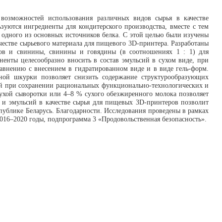
возможностей использования различных видов сырья в качестве
уются ингредиенты для кондитерского производства, вместе с тем
к одного из основных источников белка. С этой целью были изучены
честве сырьевого материала для пищевого 3D-принтера. Разработаны
ров и свинины, свинины и говядины (в соотношениях 1 : 1) для
ненты целесообразно вносить в состав эмульсий в сухом виде, при
авнению с внесением в гидратированном виде и в виде гель-форм.
ной шкурки позволяет снизить содержание структурообразующих
сий при сохранении рациональных функционально-технологических и
сухой сыворотки или 4–8 % сухого обезжиренного молока позволяет
 и эмульсий в качестве сырья для пищевых 3D-принтеров позволит
ублике Беларусь. Благодарности. Исследования проведены в рамках
016–2020 годы, подпрограмма 3 «Продовольственная безопасность».