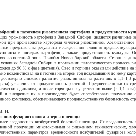
брений в патогенезе ризоктониоза картофеля и продуктивности кул
их урожайность картофеля в Западной Сибири, являются различные за
мой при производстве картофеля является ризоктониоз. Хозяйственно
татье представлены результаты исследования влияния предшествующих
ктониоза в посадках картофеля, а также продуктивность культуры. 
ях лесостепной зоны Приобья Новосибирской области. Сезонная динам
В условиях Западной Сибири в протекании патологического процесса р
ходов до 90 % к фазе цветения). Овес и горчица оказывали действие на
ьно воздействовал на патогена на второй год возделывания по нему карто
остоверно снижают развитие ризоктониоза на растениях в 1,1–1,3 ра
 раза) увеличивают продуктивность растений. Предшественники (в ср
актически одинакова, а после горчицы несущественно выше (в 1,1 раз
й и внедрение их в производство будет способствовать получению ст
ого комплекса, обеспечивающего продовольственную безопасность стр
М. Н.
вающих фузариоз колоса и зерна пшеницы
более вредоносных возбудителей болезней пшеницы. Их вредоносность 
ученной продукции микотоксинами и снижением технологических, хле
ичественных параметров вредоносности возбудителей фузариоза колос