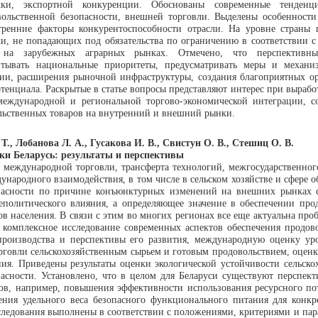
ки, экспортной конкуренции. Обоснованы современные тенденц
овольственной безопасности, внешней торговли. Выделены особенност
енние факторы конкурентоспособности отрасли. На уровне страны п
и, не попадающих под обязательства по ограничению в соответствии 
в на зарубежных аграрных рынках. Отмечено, что перспективн
тывать национальные приоритеты, предусматривать меры и механиз
ции, расширения рыночной инфраструктуры, создания благоприятных о
тенциала. Раскрытые в статье вопросы представляют интерес при выра
международной и региональной торгово-экономической интеграции, со
льственных товаров на внутренний и внешний рынки.
 Т., Лобанова Л. А., Гусакова И. В., Свистун О. В., Стешиц О. В.
ки Беларусь: результаты и перспективы
е международной торговли, трансферта технологий, межгосударственног
народного взаимодействия, в том числе в сельском хозяйстве и сфере о
опасности по причине конъюнктурных изменений на внешних рынках се
политического влияния, а определяющее значение в обеспечении прод
ов населения. В связи с этим во многих регионах все еще актуальна проб
но комплексное исследование современных аспектов обеспечения продо
производства и перспективы его развития, международную оценку уро
рговли сельскохозяйственным сырьем и готовым продовольствием, оценк
ния. Приведены результаты оценки экологической устойчивости сельск
пасности. Установлено, что в целом для Беларуси существуют перспек
ров, например, повышения эффективности использования ресурсного по
ения удельного веса безопасного функционального питания для конкр
сследования выполнены в соответствии с положениями, критериями и п