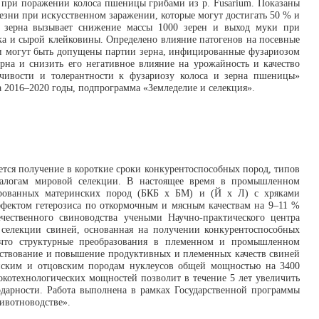
при поражении колоса пшеницы грибами из р. Fusarium. Показаны
зни при искусственном заражении, которые могут достигать 50 % и
е зерна вызывает снижение массы 1000 зерен и выход муки при
ка и сырой клейковины. Определено влияние патогенов на посевные
сти могут быть допущены партии зерна, инфицированные фузариозом
рна и снизить его негативное влияние на урожайность и качество
йчивости и толерантности к фузариозу колоса и зерна пшеницы»
 2016–2020 годы, подпрограмма «Земледелие и селекция».
ется получение в короткие сроки конкурентоспособных пород, типов
алогам мировой селекции. В настоящее время в промышленном
ированных материнских пород (БКБ х БМ) и (Й х Л) с хряками
фектом гетерозиса по откормочным и мясным качествам на 9–11 %
ественного свиноводства учеными Научно-практического центра
 селекции свиней, основанная на получении конкурентоспособных
, что структурные преобразования в племенном и промышленном
шенствование и повышение продуктивных и племенных качеств свиней
инским и отцовским породам нуклеусов общей мощностью на 3400
котехнологических мощностей позволит в течение 5 лет увеличить
одарности. Работа выполнена в рамках Государственной программы
животноводстве».