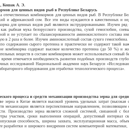
., Кошак А. Э.
ормов для ценных видов рыб в Республике Беларусь
ва отечественных комбикормов для ценных видов рыб. В Республике Б
ский и африканский сом. Все эти виды нуждаются в качественных и не
корма для ценных видов рыб являются экструдированными. Изучен ряд 
как рыбная мука белорусского производства, сухой гемоглобин, соевы
енной и не уступает по сбалансированности аминокислотного состава 
 в 2 раза и более. Изучен аминокислотный состав сухого гемоглобина. 
а по содержанию сырого протеина и практически не содержит такой в
е комбикорма содержат высокое количество протеина (до 50 %) и жи
тельных веществ в составе комбикормов может использоваться соевый б
 время отмечается необходимость развития подобных производств глубо
учных исследований Национальной академии наук Беларуси «Исследова
абораторного оборудования для отработки технологического процесса».
кого процесса и средств механизации производства зерна для средн
е зерна в Китае является высокий уровень удельных затрат (высокая 
ств механизации является перспективным направлением, позволяющим с
сти. Производство зерна является сложной системой, связанной с бо
етры участков, сроки выполнения операций, допустимый интервал ско
опускная способность, ширина захвата, эксплуатационная масса, объе
те разработки и широкого внедрения систем компьютерной математики, 