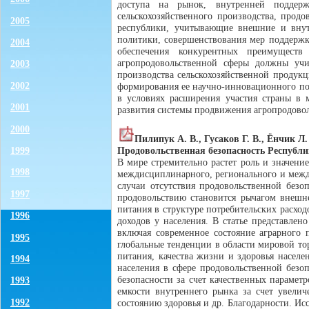
доступа на рынок, внутренней поддерж
сельскохозяйственного производства, прод
2005
республики, учитывающие внешние и внутр
политики, совершенствования мер поддержк
2004
обеспечения конкурентных преимущест
агропродовольственной сферы должны учи
2003
производства сельскохозяйственной продук
2002
формирования ее научно-инновационного по
в условиях расширения участия страны в 
2001
развития системы продвижения агропродово
2000
Пилипук А. В., Гусаков Г. В., Ёнчик Л.
Продовольственная безопасность Республи
1999
В мире стремительно растет роль и значени
1998
междисциплинарного, регионального и между
случаи отсутствия продовольственной без
1997
продовольствию становится рычагом внешне
питания в структуре потребительских расход
1996
доходов у населения. В статье представле
включая современное состояние аграрного 
1995
глобальные тенденции в области мировой то
питания, качества жизни и здоровья населе
1994
населения в сфере продовольственной безо
безопасности за счет качественных парамет
1993
емкости внутреннего рынка за счет увелич
1992
состоянию здоровья и др. Благодарности. И