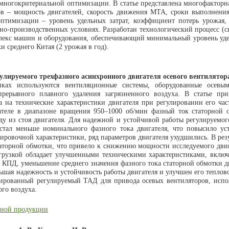
ногокритериальной оптимизации. В статье представлена многофакторная
в – мощность двигателей, скорость движения МТА, сроки выполнения 
имизации – уровень удельных затрат, коэффициент потерь урожая, пр
но-производственных условиях. Разработан технологический процесс (с
плекс машин и оборудования, обеспечивающий минимальный уровень уде
 среднего Китая (2 урожая в год).
улируемого трехфазного асинхронного двигателя осевого вентилято
иках используются вентиляционные системы, оборудованные осевы
рерывного плавного удаления загрязненного воздуха. В статье пр
ра на технические характеристики двигателя при регулировании его 
гателе в диапазоне вращения 950–1000 об/мин фазный ток статорной
оду из стоя двигателя. Для надежной и устойчивой работы регулируемо
стал меньше номинального фазного тока двигателя, что повысило ус
ировочной характеристики, ряд параметров двигателя ухудшились. В ре
таторной обмотки, что привело к снижению мощности исследуемого дви
грузкой обладает улучшенными техническими характеристиками, включ
КПД, уменьшение среднего значения фазного тока статорной обмотки дв
шая надежность и устойчивость работы двигателя и улучшен его теплово
зированный регулируемый ТАД для привода осевых вентиляторов, испо
го воздуха.
енной продукции